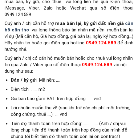
mua bán, ký gửi, cho thuê
vui lòng liên hệ qua Điện thoại,
iMessage, Viber, Zalo hoặc Wechat qua số điện thoại
0949.124.589
Quý anh / chị cần hỗ trợ
mua bán lại, ký gửi đất nền giá
căn
hộ cần thơ
vui lòng thông báo tin nhắn mã nền
muốn bán lại
ví dụ (Mã căn hộ, Giá hợp đồng, giá bán lại, ngày ký hợp đồng…)
Hãy nhắn tin hoặc gọi điện qua hotline
0949.124.589
để định
hướng nhé.
Quý anh / chị có căn hộ muốn bán hoặc cho thuê vui lòng nhắn
tin qua Zalo / Viber qua số điện thoại
0949.124.589
với nội
dung như sau:
Bán / ký gửi
Mã nền: ….
Diện tích: ……. m2
Giá bán bao gồm VAT trên hợp đồng: ….. vnđ
Lợi nhuận muốn thu về (sau khi trừ các chi phí: môi trường,
công chứng, thuế ….): …. vnđ
Tiến độ thanh toán trên hợp đồng: ……………. (Anh / chị vui
lòng chụp tiến độ thanh toán trên hợp đồng của mình để
chúng tôi biết tiến độ thanh toán còn lại on contract)