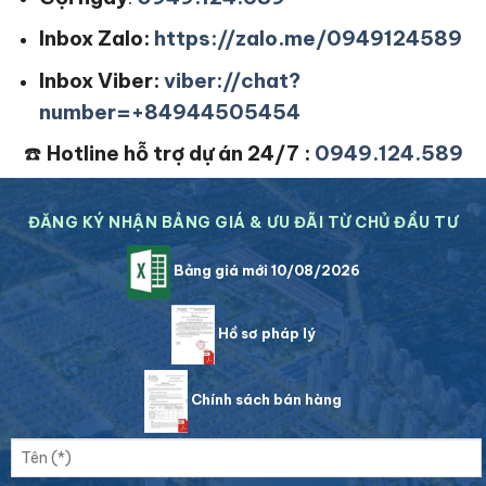
Inbox Zalo:
https://zalo.me/0949124589
Inbox Viber:
viber://chat?
number=+84944505454
☎️
Hotline hỗ trợ dự án 24/7 :
0949.124.589
ĐĂNG KÝ NHẬN BẢNG GIÁ & ƯU ĐÃI TỪ CHỦ ĐẦU TƯ
Bảng giá mới 10/08/2026
Hồ sơ pháp lý
Chính sách bán hàng