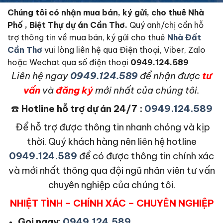
Chúng tôi có nhận mua bán, ký gửi, cho thuê Nhà
Phố , Biệt Thự dự án Cần Thơ.
Quý anh/chị cần hỗ
trợ thông tin về mua bán, ký gửi cho thuê
Nhà Đất
Cần Thơ
vui lòng liên hệ qua Điện thoại, Viber, Zalo
hoặc Wechat qua số điện thoại
0949.124.589
L
iên hệ ngay
0949.124.589
để nhận được
tư
vấn
và
đăng ký
mới nhất của chúng tôi.
☎️
Hotline hỗ trợ dự án 24/7 :
0949.124.589
Để hỗ trợ được thông tin nhanh chóng và kịp
thời. Quý khách hàng nên liên hệ hotline
0949.124.589
để có được thông tin chính xác
và mới nhất thông qua đội ngũ nhân viên tư vấn
chuyên nghiệp của chúng tôi.
NHIỆT TÌNH – CHÍNH XÁC – CHUYÊN NGHIỆP
Gọi ngay
:
0949.124.589