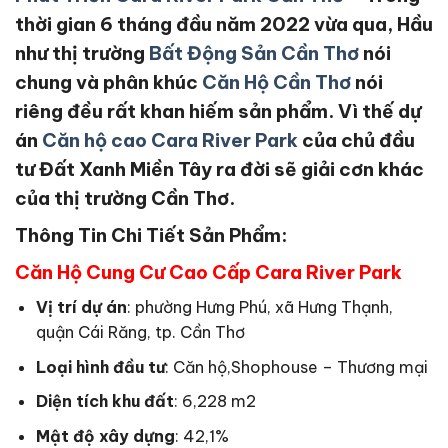
thời gian 6 tháng đầu năm 2022 vừa qua, Hầu
như thị trường
Bất Động Sản Cần Thơ
nói
chung và phân khúc
Căn Hộ Cần Thơ
nói
riêng đều rất khan hiếm sản phẩm. Vì thế dự
án
Căn hộ cao Cara River Park
của chủ đầu
tư Đất Xanh Miền Tây ra đời sẽ giải cơn khác
của thị trường Cần Thơ.
Thông Tin Chi Tiết Sản Phẩm:
Căn Hộ Cung Cư Cao Cấp Cara River Park
Vị trí dự án
: phường Hưng Phú, xã Hưng Thạnh,
quận Cái Răng, tp. Cần Thơ
Loại hình đầu tư
: Căn hộ,Shophouse – Thương mại
Diện tích khu đất
: 6,228 m2
Mật độ xây dựng
: 42,1%