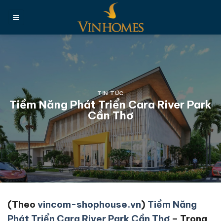
Chuyển
đến
nội
dung
TIN TỨC
Tiềm Năng Phát Triển Cara River Park
Cần Thơ
(Theo
vincom-shophouse.vn
)
Tiềm Năng
Phát Triển Cara River Park Cần Thơ
– Trong