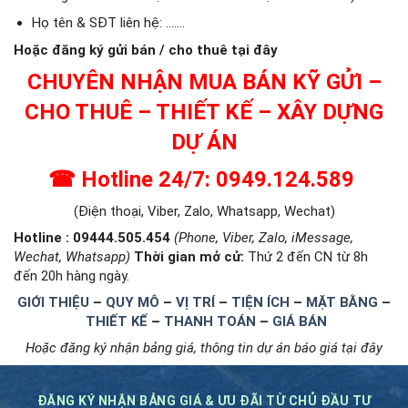
Họ tên & SĐT liên hệ: …….
Hoặc đăng ký gửi bán / cho thuê tại đây
CHUYÊN NHẬN MUA BÁN KỸ GỬI –
CHO THUÊ – THIẾT KẾ – XÂY DỰNG
DỰ ÁN
☎ Hotline 24/7: 0949.124.589
(Điện thoại, Viber, Zalo, Whatsapp, Wechat)
Hotline : 09444.505.454
(Phone, Viber, Zalo, iMessage,
Wechat, Whatsapp)
Thời gian mở cử
:
Thứ 2 đến CN từ 8h
đến 20h hàng ngày.
GIỚI THIỆU
–
QUY MÔ
–
VỊ TRÍ
–
TIỆN ÍCH
–
MẶT BẰNG
–
THIẾT KẾ
–
THANH TOÁN
–
GIÁ BÁN
Hoặc đăng ký nhận bảng giá, thông tin dự án báo giá tại đây
ĐĂNG KÝ NHẬN BẢNG GIÁ & ƯU ĐÃI TỪ CHỦ ĐẦU TƯ