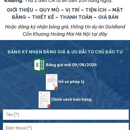
Khương
:
Thứ 2 đến CN từ 8h đến 20h hàng ngày.
GIỚI THIỆU
–
QUY MÔ
–
VỊ TRÍ
–
TIỆN ÍCH
–
MẶT
BẰNG
–
THIẾT KẾ
–
THANH TOÁN
–
GIÁ BÁN
Hoặc đăng ký nhận bảng giá, thông tin dự án Goldland
Cồn Khương Hoàng Mai Hà Nội tại đây
ĐĂNG KÝ NHẬN BẢNG GIÁ & ƯU ĐÃI TỪ CHỦ ĐẦU TƯ
Bảng giá mới 09/08/2026
Hồ sơ pháp lý
Chính sách bán hàng