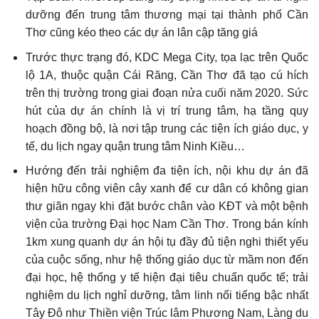
dưỡng đến trung tâm thương mại tại thành phố Cần
Thơ cũng kéo theo các dự án lân cập tăng giá
Trước thực trạng đó, KDC Mega City, tọa lạc trên Quốc
lộ 1A, thuộc quận Cái Răng, Cần Thơ đã tạo cú hích
trên thị trường trong giai đoạn nửa cuối năm 2020. Sức
hút của dự án chính là vị trí trung tâm, hạ tầng quy
hoạch đồng bộ, là nơi tập trung các tiện ích giáo dục, y
tế, du lịch ngay quận trung tâm Ninh Kiều…
Hướng đến trải nghiệm đa tiện ích, nội khu dự án đã
hiện hữu công viên cây xanh để cư dân có không gian
thư giãn ngay khi đặt bước chân vào KĐT và một bệnh
viện của trường Đại học Nam Cần Thơ. Trong bán kính
1km xung quanh dự án hội tụ đầy đủ tiện nghi thiết yếu
của cuộc sống, như hệ thống giáo dục từ mầm non đến
đại học, hệ thống y tế hiện đại tiêu chuẩn quốc tế; trải
nghiệm du lịch nghỉ dưỡng, tâm linh nổi tiếng bậc nhất
Tây Đô như Thiền viện Trúc lâm Phương Nam, Làng du