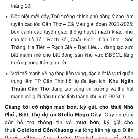
tháng 10.
Đặc biệt mới đây, Thủ tướng chính phủ đồng ý cho làm
tuyến cao tốc Cần Thơ – Cà Mau giai đoạn 2021-2025;
bên cạnh các tuyến giao thông huyết mạch khác như
cao tốc Lộ Tẻ – Rạch Sỏi, Châu Đốc – Cần Thơ – Sóc
Thăng, Hà Tiên – Rạch Giá – Bạc Liêu… đang tạo sức
bật mạnh mẽ cho bất động sản khu vực ĐBSCL tăng
trưởng trong thời gian tới.
Với thế mạnh về hạ tầng liên vùng, đặc biệt là vị trí quận
trung tâm TP Cần Thơ hội tụ đa tiện ích,
Khu Ngân
Thuận Cần Thơ
đang tạo sóng thị trường và thu hút
mạnh mẽ giới đầu tư các tỉnh thành khu vực ĐBSCL.
Chúng tôi có nhận mua bán, ký gửi, cho thuê Nhà
Phố , Biệt Thự dự án Stella Mega City.
Quý anh/chị
cần hỗ trợ thông tin về mua bán, ký gửi cho
thuê
Goldland Cồn Khương
vui lòng liên hệ qua Điện
thoại, Viber, Zalo hoặc Wechat qua số điện