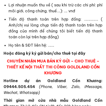
Lợi nhuận muốn thu về ( sau khi trừ các chi phí: phí
môi giới, công chứng, thuế….): …. vnđ
Tiến độ thanh toán trên hợp đồng: ……………. (
Anh/chị vui lòng chụp tiến độ thanh toán trên hợp
đồng của mình để chúng tôi biết tiến độ thanh
toán còn lại trên hợp đồng)
Họ tên & SĐT liên hệ: …….
Hoặc đăng ký ký gửi bán/cho thuê tại đây
CHUYÊN NHẬN MUA BÁN KÝ GỬI – CHO THUÊ –
THIẾT KẾ NỘI THẤT THI CÔNG GOLDLAND CỒN
KHƯƠNG
Hotline dự án Goldland Cồn Khương:
09444.505.454
(Phone, Viber, Zalo, iMessage,
Wechat, Whatsapp)
Thời gian mở cửa nhà mẫu Goldland Cồn