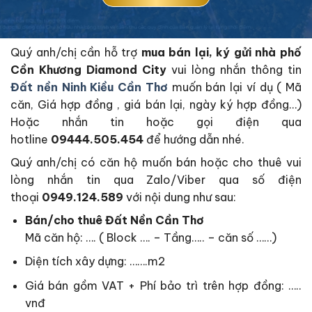
Quý anh/chị cần hỗ trợ
mua bán lại, ký gửi nhà phố
Cồn Khương Diamond City
vui lòng nhắn thông tin
Đất nền Ninh Kiều Cần Thơ
muốn bán lại ví dụ ( Mã
căn, Giá hợp đồng , giá bán lại, ngày ký hợp đồng…)
Hoặc nhắn tin hoặc gọi điện qua
hotline
09444.505.454
để hướng dẫn nhé.
Quý anh/chị có căn hộ muốn bán hoặc cho thuê vui
lòng nhắn tin qua Zalo/Viber qua số điện
thoại
0949.124.589
với nội dung như sau:
Bán/cho thuê Đất Nền Cần Thơ
Mã căn hộ: …. ( Block …. – Tầng….. – căn số ……)
Diện tích xây dựng: …….m2
Giá bán gồm VAT + Phí bảo trì trên hợp đồng: …..
vnđ