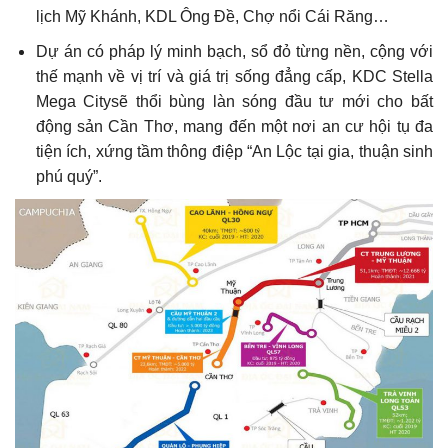
lịch Mỹ Khánh, KDL Ông Đề, Chợ nổi Cái Răng…
Dự án có pháp lý minh bạch, sổ đỏ từng nền, cộng với
thế mạnh về vị trí và giá trị sống đẳng cấp, KDC Stella
Mega Citysẽ thổi bùng làn sóng đầu tư mới cho bất
động sản Cần Thơ, mang đến một nơi an cư hội tụ đa
tiện ích, xứng tầm thông điệp “An Lộc tại gia, thuận sinh
phú quý”.