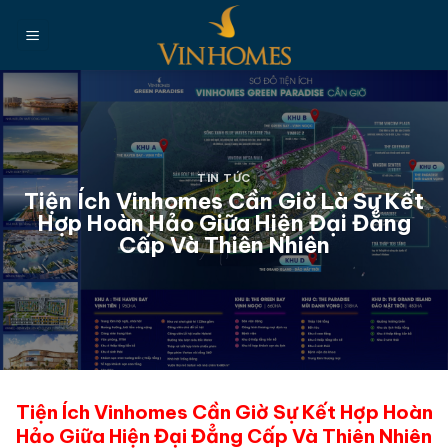
Chuyển
đến
nội
dung
TIN TỨC
Tiện Ích Vinhomes Cần Giờ Là Sự Kết
Hợp Hoàn Hảo Giữa Hiện Đại Đẳng
Cấp Và Thiên Nhiên
Tiện Ích Vinhomes Cần Giờ Sự Kết Hợp Hoàn
Hảo Giữa Hiện Đại Đẳng Cấp Và Thiên Nhiên