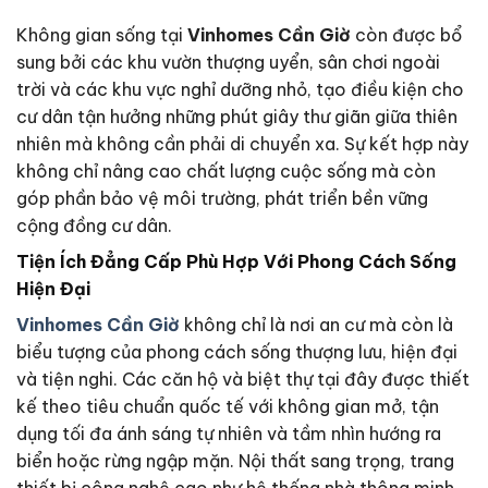
Không gian sống tại
Vinhomes Cần Giờ
còn được bổ
sung bởi các khu vườn thượng uyển, sân chơi ngoài
trời và các khu vực nghỉ dưỡng nhỏ, tạo điều kiện cho
cư dân tận hưởng những phút giây thư giãn giữa thiên
nhiên mà không cần phải di chuyển xa. Sự kết hợp này
không chỉ nâng cao chất lượng cuộc sống mà còn
góp phần bảo vệ môi trường, phát triển bền vững
cộng đồng cư dân.
Tiện Ích Đẳng Cấp Phù Hợp Với Phong Cách Sống
Hiện Đại
Vinhomes Cần Giờ
không chỉ là nơi an cư mà còn là
biểu tượng của phong cách sống thượng lưu, hiện đại
và tiện nghi. Các căn hộ và biệt thự tại đây được thiết
kế theo tiêu chuẩn quốc tế với không gian mở, tận
dụng tối đa ánh sáng tự nhiên và tầm nhìn hướng ra
biển hoặc rừng ngập mặn. Nội thất sang trọng, trang
thiết bị công nghệ cao như hệ thống nhà thông minh,