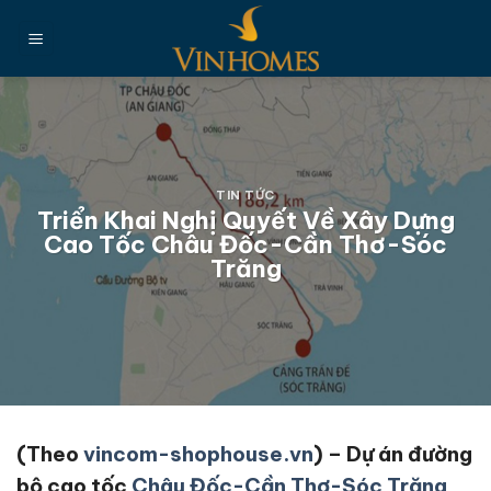
Chuyển
đến
nội
dung
TIN TỨC
Triển Khai Nghị Quyết Về Xây Dựng
Cao Tốc Châu Đốc-Cần Thơ-Sóc
Trăng
(Theo
vincom-shophouse.vn
) – Dự án đường
bộ cao tốc
Châu Đốc-Cần Thơ-Sóc Trăng