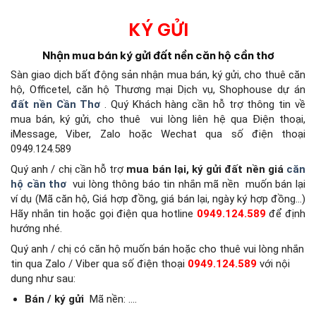
KÝ GỬI
Nhận mua bán ký gửi đất nền căn hộ cần thơ
Sàn giao dịch bất động sản
nhận mua bán, ký gửi, cho thuê căn
hộ, Officetel, căn hộ Thương mại Dịch vụ, Shophouse dự án
đất nền Cần Thơ
.
Quý Khách hàng cần hỗ trợ thông tin về
mua bán, ký gửi, cho thuê
vui lòng liên hệ qua Điện thoại,
iMessage, Viber, Zalo hoặc Wechat qua số điện thoại
0949.124.589
Quý anh / chị cần hỗ trợ
mua bán lại, ký gửi đất nền giá
căn
hộ cần thơ
vui lòng thông báo tin nhắn mã nền
muốn bán lại
ví dụ (Mã căn hộ, Giá hợp đồng, giá bán lại, ngày ký hợp đồng…)
Hãy nhắn tin hoặc gọi điện qua hotline
0949.124.589
để định
hướng nhé.
Quý anh / chị có căn hộ muốn bán hoặc cho thuê vui lòng nhắn
tin qua Zalo / Viber qua số điện thoại
0949.124.589
với nội
dung như sau:
Bán / ký gửi
Mã nền: ….