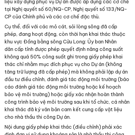
liệu xây dựng phục vụ Dự án được áp dụng các cơ chế
tại Nghị quyết số 60/NQ-CP, Nghị quyết số 133/NQ-
CP của Chính phủ và các cơ chế đặc thù.
Cụ thể, đối với các mỏ cát, sỏi lòng sông đã cấp
phép, đang hoạt động, còn thời hạn khai thác thuộc
khu vực Đồng bằng sông Cửu Long: Ủy ban Nhân
dân cấp tỉnh được phép quyết định nâng công suất
không quá 50% công suất ghi trong giấy phép khai
thác chỉ nhằm mục đích phục vụ cho Dự án (không
tăng trữ lượng đã cấp phép) mà không phải lập dự án
đầu tư điều chỉnh, đánh giá tác động môi trường (báo
cáo đánh giá tác động môi trường hoặc kế hoạch
bảo vệ môi trường) hoặc giấy xác nhận hoàn thành
công trình bảo vệ môi trường sau khi tổ chức, cá nhân
khai thác đã ký văn bản cam kết cung cấp vật liệu
cho nhà thầu thi công Dự án.
Nội dung giấy phép khai thác (điều chỉnh) phải xác
định đơn vị sử dụng khoáng sản là nhà thầu thi công