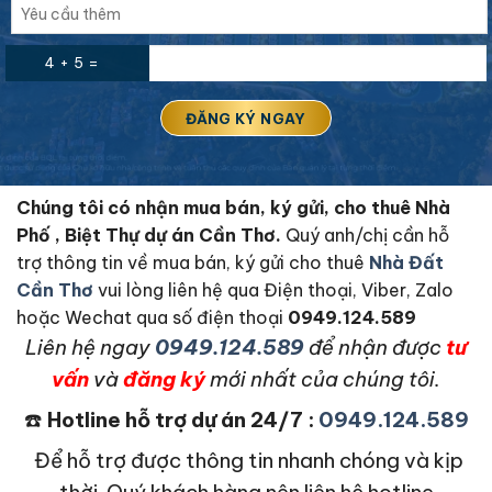
4 + 5 =
Chúng tôi có nhận mua bán, ký gửi, cho thuê Nhà
Phố , Biệt Thự dự án Cần Thơ.
Quý anh/chị cần hỗ
trợ thông tin về mua bán, ký gửi cho thuê
Nhà Đất
Cần Thơ
vui lòng liên hệ qua Điện thoại, Viber, Zalo
hoặc Wechat qua số điện thoại
0949.124.589
L
iên hệ ngay
0949.124.589
để nhận được
tư
vấn
và
đăng ký
mới nhất của chúng tôi.
☎️
Hotline hỗ trợ dự án 24/7 :
0949.124.589
Để hỗ trợ được thông tin nhanh chóng và kịp
thời. Quý khách hàng nên liên hệ hotline