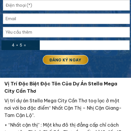
4 + 5 =
Vị Trí Đặc Biệt Độc Tôn Của Dự Án Stella Mega
City Cần Thơ
Vị trí dự án Stella Mega City Cần Thơ toạ lạc ở một
nơi với ba đặc điểm“ Nhất Cận Thị – Nhị Cận Giang-
Tam Cận Lộ”.
+ “Nhất cận thị” : Một khu đô thị đẳng cấp chỉ cách