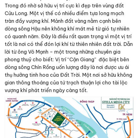
Trong đó nhờ sở hữu vị trí cực kì đẹp trên vùng đất
Cửu Long. Một vị thế có nhiều điểm tựa long mạch
tràn đầy vượng khí. Mảnh đất vàng nằm cạnh bên
dòng sông Hậu nên không khí mát mẻ từ gió tự nhiên
có quanh năm. Đây là điều rất quan trọng vì một vị trí
tốt là nơi có thể đón lợi khí từ thiên nhiên đất trời. Dẫn
lời từ ông Võ Mạnh – một trong những chuyên gia
phong thuỷ cho biết: Vị trí “Cận Giang” đặc biệt bên
dòng sông Chín Rồng uốn lượng đây là nơi được ưu ái
thụ hưởng tinh hoa của Đất Trời. Một nơi sở hữu không
gian thông thoáng của tứ trạch thuận lợi cho tài lộc
vượng khí phát triển ngày càng tốt.