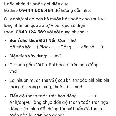
Hoặc nhắn tin hoặc gọi điện qua
hotline
09444.505.454
để hướng dẫn nhé.
Quý anh/chị có căn hộ muốn bán hoặc cho thuê vui
lòng nhắn tin qua Zalo/Viber qua số điện
thoại
0949.124.589
với nội dung như sau:
Bán/cho thuê Đất Nền Cần Thơ
Mã căn hộ: …. ( Block …. – Tầng….. – căn số ……)
Diện tích xây dựng: …….m2
Giá bán gồm VAT + Phí bảo trì trên hợp đồng: …..
vnđ
Lợi nhuận muốn thu về ( sau khi trừ các chi phí: phí
môi giới, công chứng, thuế….): …. vnđ
Tiến độ thanh toán trên hợp đồng: ……………. (
Anh/chị vui lòng chụp tiến độ thanh toán trên hợp
đồng của mình để chúng tôi biết tiến độ thanh
toán còn lại trên hợp đồng)