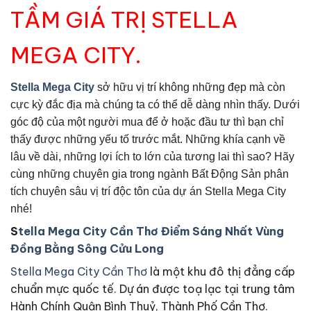
TẦM GIÁ TRỊ STELLA
MEGA CITY.
Stella Mega City
sở hữu vị trí không những đẹp mà còn
cực kỳ đắc địa mà chúng ta có thể dễ dàng nhìn thấy. Dưới
góc độ của một người mua để ở hoặc đầu tư thì bạn chỉ
thấy được những yếu tố trước mắt. Những khía cạnh về
lâu về dài, những lợi ích to lớn của tương lai thì sao? Hãy
cùng những chuyên gia trong ngành Bất Động Sản phân
tích chuyên sâu vị trí độc tôn của dự án Stella Mega City
nhé!
S
tella Mega City Cần Thơ Điểm Sáng Nhất Vùng
Đồng Bằng Sông Cửu Long
Stella Mega City Cần Thơ
là một khu đô thị đẳng cấp
chuẩn mực quốc tế. Dự án được toạ lạc tại trung tâm
Hành Chính Quận Bình Thuỷ, Thành Phố Cần Thơ.