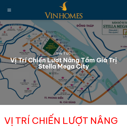
Chuyển
đến
nội
dung
TIN TỨC
Vị Trí Chiến Lượt Nâng Tầm Giá Trị
Stella Mega City
VỊ TRÍ CHIẾN LƯỢT NÂNG