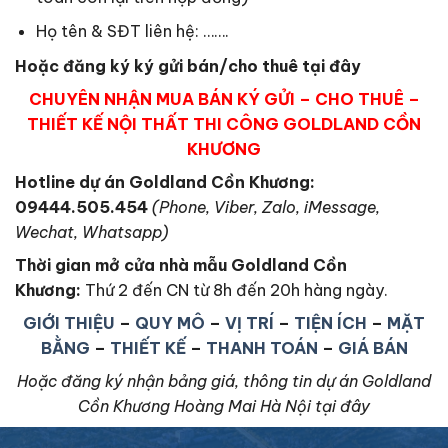
Họ tên & SĐT liên hệ: …….
Hoặc đăng ký ký gửi bán/cho thuê tại đây
CHUYÊN NHẬN MUA BÁN KÝ GỬI – CHO THUÊ –
THIẾT KẾ NỘI THẤT THI CÔNG GOLDLAND CỒN
KHƯƠNG
Hotline dự án Goldland Cồn Khương:
09444.505.454
(Phone, Viber, Zalo, iMessage,
Wechat, Whatsapp)
Thời gian mở cửa nhà mẫu Goldland Cồn
Khương
:
Thứ 2 đến CN từ 8h đến 20h hàng ngày.
GIỚI THIỆU
–
QUY MÔ
–
VỊ TRÍ
–
TIỆN ÍCH
–
MẶT
BẰNG
–
THIẾT KẾ
–
THANH TOÁN
–
GIÁ BÁN
Hoặc đăng ký nhận bảng giá, thông tin dự án Goldland
Cồn Khương Hoàng Mai Hà Nội tại đây