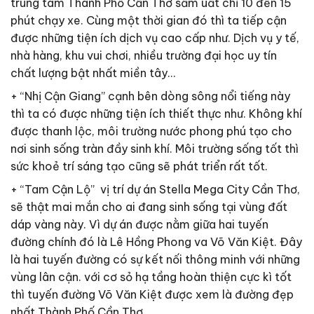
trung tâm Thành Phố Cần Thơ sầm uất chỉ 10 đến 15
phút chạy xe. Cùng một thời gian đó thì ta tiếp cận
được những tiện ích dịch vụ cao cấp như. Dịch vụ y tế,
nhà hàng, khu vui chơi, nhiều trường đại học uy tín
chất lượng bật nhất miền tây…
+ “Nhị Cận Giang” cạnh bên dòng sông nổi tiếng này
thì ta có được những tiện ích thiết thực như. Không khí
được thanh lộc, môi trường nước phong phú tạo cho
nơi sinh sống tràn đầy sinh khí. Môi trường sống tốt thì
sức khoẻ trí sáng tạo cũng sẽ phát triển rất tốt.
+ “Tam Cận Lộ” vị trí dự án Stella Mega City Cần Thơ,
sẽ thật mai mắn cho ai đang sinh sống tại vùng đất
dáp vàng này. Vì dự án được nằm giữa hai tuyến
đường chính đó là Lê Hồng Phong va Võ Văn Kiệt. Đây
là hai tuyến đường có sự kết nối thông minh với những
vùng lân cận. với cơ sỏ hạ tầng hoàn thiện cực kì tốt
thì tuyến đường Võ Văn Kiệt được xem là đường đẹp
nhất Thành Phố Cần Thơ.