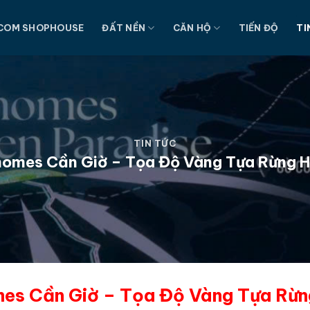
COM SHOPHOUSE
ĐẤT NỀN
CĂN HỘ
TIẾN ĐỘ
TI
TIN TỨC
nhomes Cần Giờ – Tọa Độ Vàng Tựa Rừng 
omes Cần Giờ – Tọa Độ Vàng Tựa Rừn