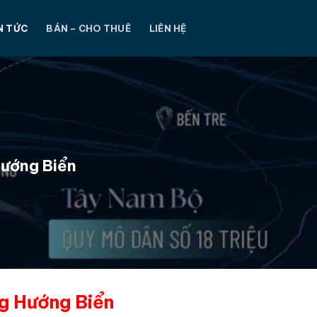
N TỨC
BÁN – CHO THUÊ
LIÊN HỆ
Hướng Biển
g Hướng Biển