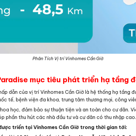
Phân Tích Vị trí Vinhomes Cần Giờ
radise mục tiêu phát triển hạ tầng đ
hấp dẫn của vị trí Vinhomes Cần Giờ là hệ thống hạ tầng đ
ốc tế, bệnh viện đa khoa, trung tâm thương mại, công viên 
khoa học, đảm bảo sự thuận tiện và an toàn cho cư dân. V
óp phần thu hút các nhà đầu tư và cư dân có thu nhập cao
ược triển tại Vinhomes Cần Giờ trong thời gian tới: