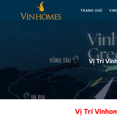
Chuyển
đến
TRANG CHỦ
VIN
nội
dung
Vị Trí Vi
Vị Trí Vinh