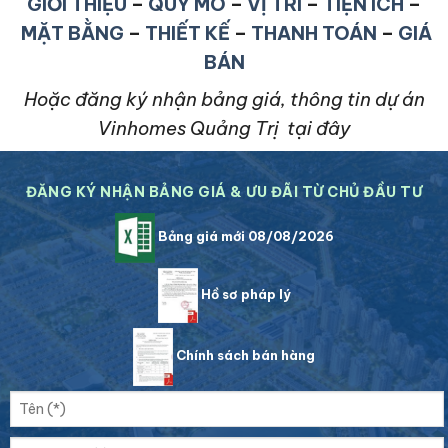
GIỚI THIỆU
–
QUY MÔ
–
VỊ TRÍ
–
TIỆN ÍCH
–
MẶT BẰNG
–
THIẾT KẾ
–
THANH TOÁN
–
GIÁ
BÁN
Hoặc đăng ký nhận bảng giá, thông tin dự án
Vinhomes Quảng Trị tại đây
ĐĂNG KÝ NHẬN BẢNG GIÁ & ƯU ĐÃI TỪ CHỦ ĐẦU TƯ
Bảng giá mới 08/08/2026
Hồ sơ pháp lý
Chính sách bán hàng