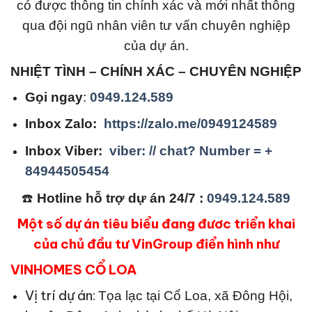
có được thông tin chính xác và mới nhất thông
qua đội ngũ nhân viên tư vấn chuyên nghiệp
của dự án.
NHIỆT TÌNH – CHÍNH XÁC – CHUYÊN NGHIỆP
Gọi ngay
:
0949.124.589
Inbox Zalo:
https://zalo.me/0949124589
Inbox Viber:
viber: // chat? Number = +
84944505454
☎️
Hotline hỗ trợ dự án 24/7 :
0949.124.589
Một số dự án tiêu biểu đang đươc triển khai
của chủ đầu tư VinGroup điển hình như
VINHOMES CỔ LOA
Vị trí dự án:
Tọa lạc tại Cổ Loa, xã Đông Hội,