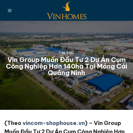
Chuyển
đến
nội
dung
TIN TỨC
Vin Group Muốn Đầu Tư 2 Dự Án Cụm
Công Nghiệp Hơn 140ha Tại Móng Cái
Quảng Ninh
(Theo
vincom-shophouse.vn
) –
Vin Group
Muốn Đầu Tư 2 Dự Án Cụm Công Nghiệp Hơn