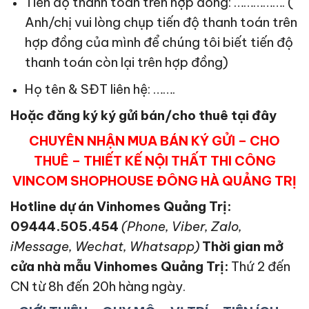
Tiến độ thanh toán trên hợp đồng: ……………. (
Anh/chị vui lòng chụp tiến độ thanh toán trên
hợp đồng của mình để chúng tôi biết tiến độ
thanh toán còn lại trên hợp đồng)
Họ tên & SĐT liên hệ: …….
Hoặc đăng ký ký gửi bán/cho thuê tại đây
CHUYÊN NHẬN MUA BÁN KÝ GỬI – CHO
THUÊ – THIẾT KẾ NỘI THẤT THI CÔNG
VINCOM SHOPHOUSE ĐÔNG HÀ QUẢNG TRỊ
Hotline dự án Vinhomes Quảng Trị:
09444.505.454
(Phone, Viber, Zalo,
iMessage, Wechat, Whatsapp)
Thời gian mở
cửa nhà mẫu Vinhomes Quảng Trị
:
Thứ 2 đến
CN từ 8h đến 20h hàng ngày.