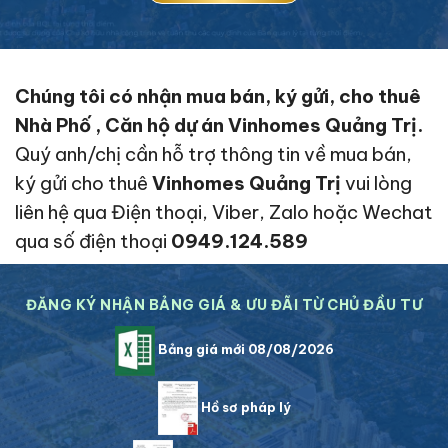
Chúng tôi có nhận mua bán, ký gửi, cho thuê
Nhà Phố , Căn hộ dự án Vinhomes Quảng Trị.
Quý anh/chị cần hỗ trợ thông tin về mua bán,
ký gửi cho thuê
Vinhomes Quảng Trị
vui lòng
liên hệ qua Điện thoại, Viber, Zalo hoặc Wechat
qua số điện thoại
0949.124.589
ĐĂNG KÝ NHẬN BẢNG GIÁ & ƯU ĐÃI TỪ CHỦ ĐẦU TƯ
Bảng giá mới 08/08/2026
Hồ sơ pháp lý