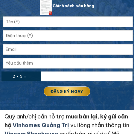
Chính sách bán hàng
2 + 3 =
Quý anh/chị cần hỗ trợ
mua bán lại, ký gửi căn
hộ
Vinhomes Quảng Trị
vui lòng nhắn thông tin
Vincom Shophouse
muốn bán lại ví dụ ( Mã