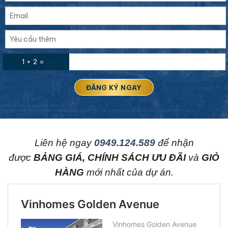
1 + 2 =
L
iên hệ ngay
0949.124.589
để nhận
được
BẢNG GIÁ, CHÍNH SÁCH ƯU ĐÃI
và
GIỎ
HÀNG
mới nhất của dự án.