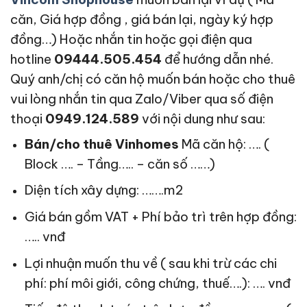
căn, Giá hợp đồng , giá bán lại, ngày ký hợp
đồng…) Hoặc nhắn tin hoặc gọi điện qua
hotline
09444.505.454
để hướng dẫn nhé.
Quý anh/chị có căn hộ muốn bán hoặc cho thuê
vui lòng nhắn tin qua Zalo/Viber qua số điện
thoại
0949.124.589
với nội dung như sau:
Bán/cho thuê Vinhomes
Mã căn hộ: …. (
Block …. – Tầng….. – căn số ……)
Diện tích xây dựng: …….m2
Giá bán gồm VAT + Phí bảo trì trên hợp đồng:
….. vnđ
Lợi nhuận muốn thu về ( sau khi trừ các chi
phí: phí môi giới, công chứng, thuế….): …. vnđ