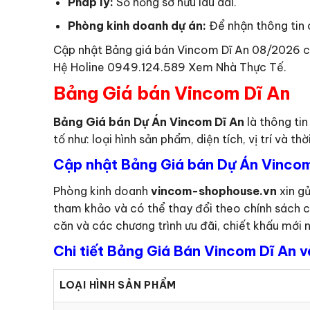
Pháp lý:
Sổ hồng sở hữu lâu dài.
Phòng kinh doanh dự án:
Để nhận thông tin c
Cập nhật Bảng giá bán Vincom Dĩ An 08/2026 ch
Hệ Holine 0949.124.589 Xem Nhà Thực Tế.
Bảng Giá bán Vincom Dĩ An
Bảng Giá bán Dự Án Vincom Dĩ An
là thông ti
tố như: loại hình sản phẩm, diện tích, vị trí và 
Cập nhật Bảng Giá bán Dự Án Vincom
Phòng kinh doanh
vincom-shophouse.vn
xin gử
tham khảo và có thể thay đổi theo chính sách 
căn và các chương trình ưu đãi, chiết khấu mới n
Chi tiết Bảng Giá Bán Vincom Dĩ An v
LOẠI HÌNH SẢN PHẨM