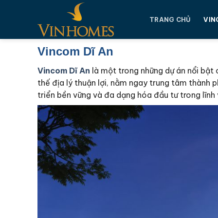
Chuyển
đến
TRANG CHỦ
VIN
nội
dung
Vincom Dĩ An
Vincom Dĩ An
là một trong những dự án nổi bật 
thế địa lý thuận lợi, nằm ngay trung tâm thành
triển bền vững và đa dạng hóa đầu tư trong lĩn