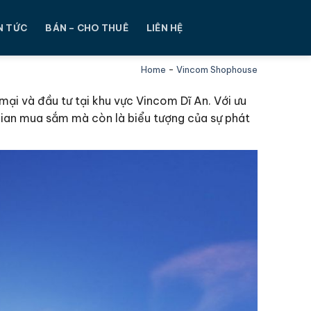
N TỨC
BÁN – CHO THUÊ
LIÊN HỆ
Home
-
Vincom Shophouse
ại và đầu tư tại khu vực Vincom Dĩ An. Với ưu
gian mua sắm mà còn là biểu tượng của sự phát