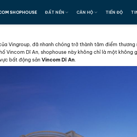
COM SHOPHOUSE
ĐẤT NỀN
CĂN HỘ
TIẾN ĐỘ
TI
của Vingroup, đã nhanh chóng trở thành tâm điểm thương m
 phố Vincom Dĩ An, shophouse này không chỉ là một không 
h vực bất động sản
Vincom Dĩ An
.