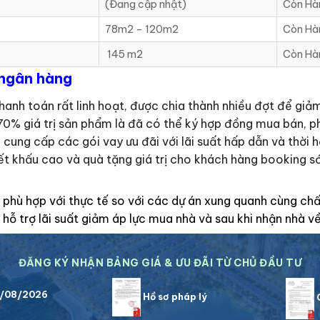
(Đang cập nhật)
Còn Hà
78m2 – 120m2
Còn Hà
145 m2
Còn Hà
 ngân hàng
hanh toán rất linh hoạt, được chia thành nhiều đợt để giả
0% giá trị sản phẩm là đã có thể ký hợp đồng mua bán, ph
 cung cấp các gói vay ưu đãi với lãi suất hấp dẫn và thời 
ết khấu cao và quà tặng giá trị cho khách hàng booking s
phù hợp với thực tế so với các dự án xung quanh cùng chấ
 hỗ trợ lãi suất giảm áp lực mua nhà và sau khi nhận nhà về
ĐĂNG KÝ NHẬN BẢNG GIÁ & ƯU ĐÃI TỪ CHỦ ĐẦU TƯ
8/08/2026
Hồ sơ pháp lý
C