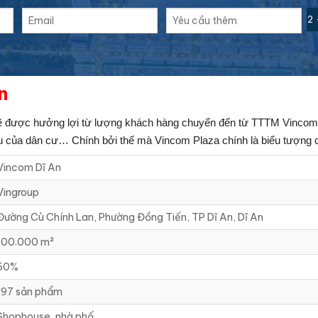
2 
n
sẽ được hưởng lợi từ lượng khách hàng chuyển đến từ TTTM Vincom
u của dân cư… Chính bởi thế mà Vincom Plaza chính là biểu tượng ch
Vincom Dĩ An
Vingroup
Đường Cù Chính Lan, Phường Đồng Tiến, TP Dĩ An, Dĩ An
100.000 m²
60%
197 sản phẩm
Shophouse, nhà phố,….