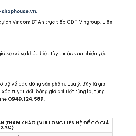
-shophouse.vn
.
ự án Vincom Dĩ An trực tiếp CĐT Vingroup. Liên
á sẽ có sự khác biệt tùy thuộc vào nhiều yếu
ơ bộ về các dòng sản phẩm. Lưu ý, đây là giá
 xác tuyệt đối, bảng giá chi tiết từng lô, từng
line
0949.124.589
.
ÁN THAM KHẢO (VUI LÒNG LIÊN HỆ ĐỂ CÓ GIÁ
 XÁC)