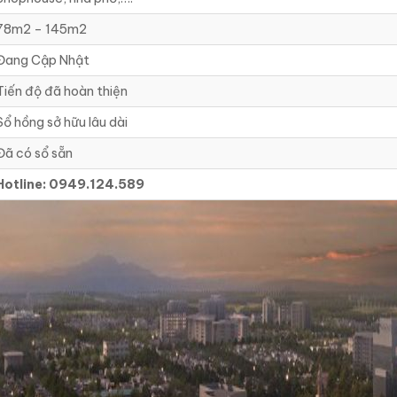
78m2 – 145m2
Đang Cập Nhật
Tiến độ đã hoàn thiện
Sổ hồng sở hữu lâu dài
Đã có sổ sẵn
Hotline: 0949.124.589