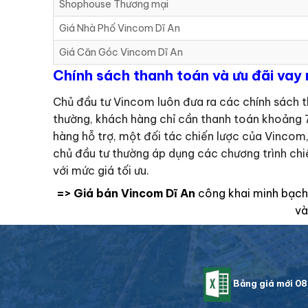
Shophouse Thương mại
Giá Nhà Phố Vincom Dĩ An
Giá Căn Góc Vincom Dĩ An
Chính sách thanh toán và ưu đãi vay
Chủ đầu tư Vincom luôn đưa ra các chính sách t
thường, khách hàng chỉ cần thanh toán khoảng 7
hàng hỗ trợ, một đối tác chiến lược của Vincom,
chủ đầu tư thường áp dụng các chương trình chi
với mức giá tối ưu.
=> Giá bán Vincom Dĩ An
công khai minh bạch 
và
Bảng giá mới 0