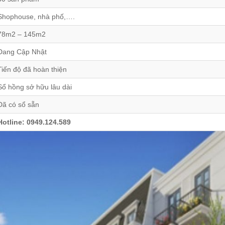
Shophouse, nhà phố,….
78m2 – 145m2
Đang Cập Nhật
Tiến độ đã hoàn thiện
Sổ hồng sở hữu lâu dài
Đã có sổ sẵn
Hotline: 0949.124.589