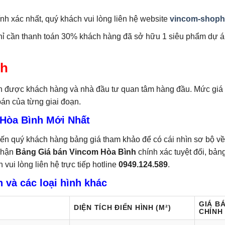
nh xác nhất, quý khách vui lòng liên hệ website
vincom-shoph
ỉ cần thanh toán 30% khách hàng đã sở hữu 1 siêu phẩm dự á
nh
in được khách hàng và nhà đầu tư quan tâm hàng đầu. Mức giá s
 bán của từng giai đoạn.
Hòa Bình Mới Nhất
đến quý khách hàng bảng giá tham khảo để có cái nhìn sơ bộ về
 nhận
Bảng Giá bán Vincom Hòa Bình
chính xác tuyệt đối, bảng
vui lòng liên hệ trực tiếp hotline
0949.124.589
.
 và các loại hình khác
GIÁ B
DIỆN TÍCH ĐIỂN HÌNH (M²)
CHÍNH