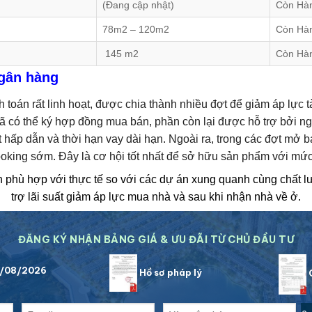
(Đang cập nhật)
Còn Hà
78m2 – 120m2
Còn Hà
145 m2
Còn Hà
ngân hàng
 toán rất linh hoạt, được chia thành nhiều đợt để giảm áp lực
đã có thể ký hợp đồng mua bán, phần còn lại được hỗ trợ bởi ng
t hấp dẫn và thời hạn vay dài hạn. Ngoài ra, trong các đợt mở
ooking sớm. Đây là cơ hội tốt nhất để sở hữu sản phẩm với mức 
 phù hợp với thực tế so với các dự án xung quanh cùng chất l
trợ lãi suất giảm áp lực mua nhà và sau khi nhận nhà về ở.
ĐĂNG KÝ NHẬN BẢNG GIÁ & ƯU ĐÃI TỪ CHỦ ĐẦU TƯ
8/08/2026
Hồ sơ pháp lý
C