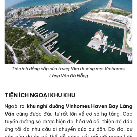
Tiện ích đẳng cấp của trung tâm thương mại Vinhomes
Làng Vân Đà Nẵng
TIỆN ÍCH NGOẠI KHU KHU
Ngoài ra,
khu nghỉ dưỡng
Vinhomes Haven Bay Làng
Vân
cũng được đầu tư rất lớn về cơ sở hạ tầng. Các
tuyến đường sẽ được hiện đại hóa và cải thiện để đáp
ứng tối đa nhu cầu di chuyển của cư dân. Do đó, cư
dân của dự án có thể dễ dàng kết nối với mạng lưới