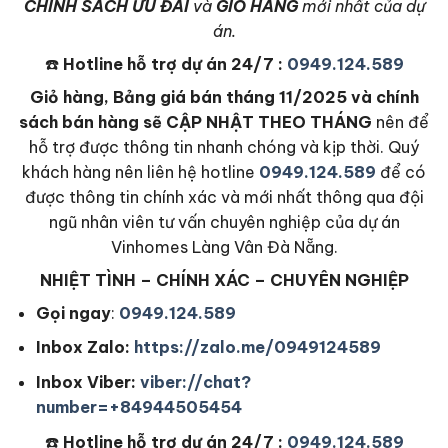
CHÍNH SÁCH ƯU ĐÃI
và
GIỎ HÀNG
mới nhất của dự
án.
☎️
Hotline hỗ trợ dự án 24/7 :
0949.124.589
Giỏ hàng, Bảng giá bán tháng 11/2025 và chính
sách bán hàng sẽ CẬP NHẬT THEO THÁNG
nên để
hỗ trợ được thông tin nhanh chóng và kịp thời. Quý
khách hàng nên liên hệ hotline
0949.124.589
để có
được thông tin chính xác và mới nhất thông qua đội
ngũ nhân viên tư vấn chuyên nghiệp của dự án
Vinhomes Làng Vân Đà Nẵng.
NHIỆT TÌNH – CHÍNH XÁC – CHUYÊN NGHIỆP
Gọi ngay
:
0949.124.589
Inbox Zalo:
https://zalo.me/0949124589
Inbox Viber:
viber://chat?
number=+84944505454
☎️
Hotline hỗ trợ dự án 24/7 :
0949.124.589