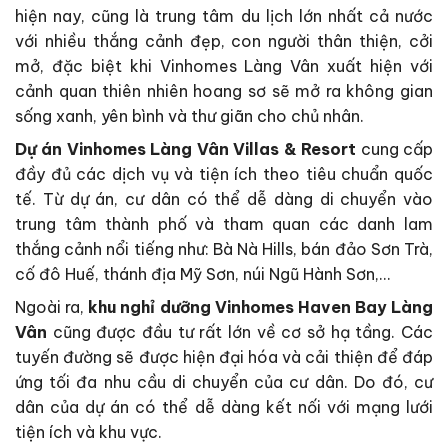
hiện nay, cũng là trung tâm du lịch lớn nhất cả nước
với nhiều thắng cảnh đẹp, con người thân thiện, cởi
mở, đặc biệt khi Vinhomes Làng Vân xuất hiện với
cảnh quan thiên nhiên hoang sơ sẽ mở ra không gian
sống xanh, yên bình và thư giãn cho chủ nhân.
Dự án Vinhomes Làng Vân Villas & Resort
cung cấp
đầy đủ các dịch vụ và tiện ích theo tiêu chuẩn quốc
tế. Từ dự án, cư dân có thể dễ dàng di chuyển vào
trung tâm thành phố và tham quan các danh lam
thắng cảnh nổi tiếng như: Bà Nà Hills, bán đảo Sơn Trà,
cố đô Huế, thánh địa Mỹ Sơn, núi Ngũ Hành Sơn,…
Ngoài ra,
khu nghỉ dưỡng
Vinhomes Haven Bay Làng
Vân
cũng được đầu tư rất lớn về cơ sở hạ tầng. Các
tuyến đường sẽ được hiện đại hóa và cải thiện để đáp
ứng tối đa nhu cầu di chuyển của cư dân. Do đó, cư
dân của dự án có thể dễ dàng kết nối với mạng lưới
tiện ích và khu vực.