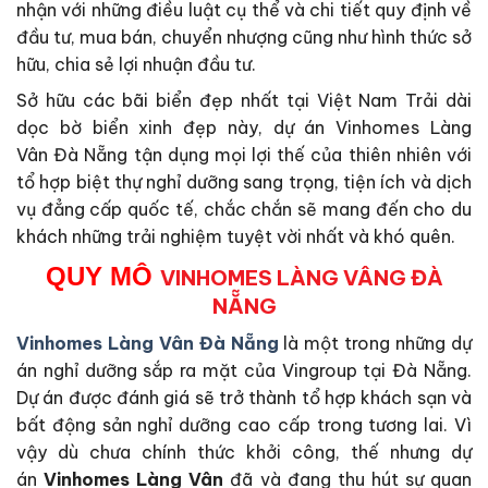
nhận với những điều luật cụ thể và chi tiết quy định về
đầu tư, mua bán, chuyển nhượng cũng như hình thức sở
hữu, chia sẻ lợi nhuận đầu tư.
Sở hữu các bãi biển đẹp nhất tại Việt Nam Trải dài
dọc bờ biển xinh đẹp này, dự án Vinhomes Làng
Vân Đà Nẵng tận dụng mọi lợi thế của thiên nhiên với
tổ hợp biệt thự nghỉ dưỡng sang trọng, tiện ích và dịch
vụ đẳng cấp quốc tế, chắc chắn sẽ mang đến cho du
khách những trải nghiệm tuyệt vời nhất và khó quên.
QUY MÔ
VINHOMES LÀNG VÂNG ĐÀ
NẴNG
Vinhomes Làng Vân Đà Nẵng
là một trong những dự
án nghỉ dưỡng sắp ra mặt của Vingroup tại Đà Nẵng.
Dự án được đánh giá sẽ trở thành tổ hợp khách sạn và
bất động sản nghỉ dưỡng cao cấp trong tương lai. Vì
vậy dù chưa chính thức khởi công, thế nhưng dự
án
Vinhomes Làng Vân
đã và đang thu hút sự quan