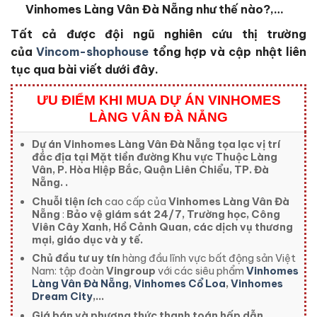
Vinhomes Làng Vân Đà Nẵng như thế nào?,…
Tất cả được đội ngũ nghiên cứu thị trường
của
Vincom-shophouse
tổng hợp và cập nhật liên
tục qua bài viết dưới đây.
ƯU ĐIỂM KHI MUA DỰ ÁN VINHOMES
LÀNG VÂN ĐÀ NẴNG
Dự án Vinhomes Làng Vân Đà Nẵng tọa lạc vị trí
đắc địa tại Mặt tiền đường Khu vực Thuộc Làng
Vân, P. Hòa Hiệp Bắc, Quận Liên Chiểu, TP. Đà
Nẵng. .
Chuỗi tiện ích
cao cấp của
Vinhomes Làng Vân Đà
Nẵng
:
Bảo vệ giám sát 24/7, Trường học, Công
Viên Cây Xanh, Hồ Cảnh Quan, các dịch vụ thương
mại, giáo dục và y tế.
Chủ đầu tư uy tín
hàng đầu lĩnh vực bất động sản Việt
Nam: tập đoàn
Vingroup
với các siêu phẩm
Vinhomes
Làng Vân Đà Nẵng
,
Vinhomes Cổ Loa
,
Vinhomes
Dream City
,..
.
Giá bán và phương thức thanh toán hấp dẫn.