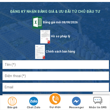
ĐĂNG KÝ NHẬN BẢNG GIÁ & ƯU ĐÃI TỪ CHỦ ĐẦU TƯ
Bảng giá mới 08/08/2026
Hồ sơ pháp lý
Chính sách bán hàng
Gọi điện
Báo giá
Chat Zalo
Messenger
Nhắn tin SMS
2 + 3 =