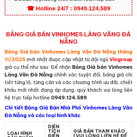
☎ Hotline 24/7 : 0949.124.589
BẢNG GIÁ BÁN VINHOMES LÀNG VÂNG ĐÀ
NẴNG
Bảng Giá bán Vinhomes Làng Vân Đà Nẵng
tháng
11/2025
mới nhất được cập nhật từ đội ngũ
Vingroup
giá cụ thể như sau: Để nhận
Bảng Giá bán Vinhomes
Làng Vân Đà Nẵng
chính xác tuyệt đối, bảng giá chi
tiết từng lô, từng căn và các chương trình ưu đãi, chiết
khấu mới nhất đang áp dụng, quý khách vui lòng liên
hệ trực tiếp hotline
0949.124.589
.
Chi tiết Bảng Giá Bán Nhà Phố Vinhomes Làng Vân
Đà Nẵng và các loại hình khác
DIỆN
TÍCH
GIÁ BÁN THAM KHẢO
LOẠI HÌNH
ĐIỂN
(VUI LÒNG LIÊN HỆ ĐỂ