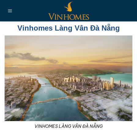
Chuyển
đến
nội
dung
Vinhomes Làng Vân Đà Nẵng
VINHOMES LÀNG VÂN ĐÀ NẴNG