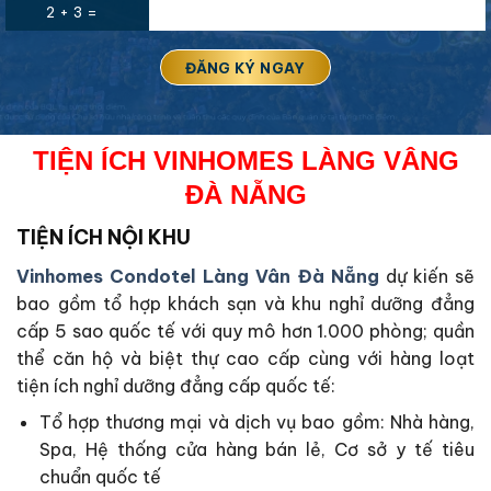
2 + 3 =
TIỆN ÍCH VINHOMES LÀNG VÂNG
ĐÀ NẴNG
TIỆN ÍCH NỘI KHU
Vinhomes Condotel Làng Vân Đà Nẵng
dự kiến sẽ
bao gồm tổ hợp khách sạn và khu nghỉ dưỡng đẳng
cấp 5 sao quốc tế với quy mô hơn 1.000 phòng; quần
thể căn hộ và biệt thự cao cấp cùng với hàng loạt
tiện ích nghỉ dưỡng đẳng cấp quốc tế:
Tổ hợp thương mại và dịch vụ bao gồm: Nhà hàng,
Spa, Hệ thống cửa hàng bán lẻ, Cơ sở y tế tiêu
chuẩn quốc tế