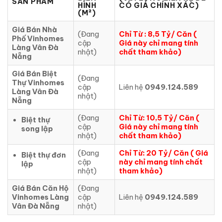
SẢN PHẨM
HÌNH
CÓ GIÁ CHÍNH XÁC)
(M²)
Giá Bán Nhà
(Đang
Chỉ Từ : 8,5 Tỷ/ Căn (
Phố Vinhomes
cập
Giá này chỉ mang tính
Làng Vân Đà
nhật)
chất tham khảo)
Nẵng
Giá Bán Biệt
(Đang
Thự Vinhomes
cập
Liên hệ
0949.124.589
Làng Vân Đà
nhật)
Nẵng
(Đang
Chỉ Từ: 10,5 Tỷ/ Căn (
Biệt thự
cập
Giá này chỉ mang tính
song lập
nhật)
chất tham khảo)
(Đang
Chỉ Từ: 20 Tỷ/ Căn ( Giá
Biệt thự đơn
cập
này chỉ mang tính chất
lập
nhật)
tham khảo)
Giá Bán Căn Hộ
(Đang
Vinhomes Làng
cập
Liên hệ
0949.124.589
Vân Đà Nẵng
nhật)