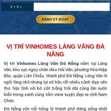
2 + 3 =
VỊ TRÍ VINHOMES LÀNG VÂNG ĐÀ
NẴNG
Vị trí Vinhomes Làng Vân Đà Nẵng
nằm tại Làng
Vân, khu vực ngay chân đèo Hải Vân, phường Hòa Hiệp
Bắc, quận Liên Chiểu, thành phố Đà Nẵng. Làng Vân là
ngôi làng nhỏ nhưng lại sở hữu rất nhiều cảnh đẹp nên
thơ, hữu tình với bờ cát trắng trải dài cùng làn nước
biển trong xanh cùng tầm view tuyệt đẹp ra vịnh Nam
Chơn.
Đà Nẵng vốn nổi tiếng là thành phố đáng sống nhất