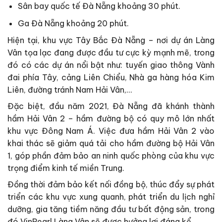
Sân bay quốc tế Đà Nẵng khoảng 30 phút.
Ga Đà Nẵng khoảng 20 phút.
Hiện tại, khu vực Tây Bắc Đà Nẵng – nơi dự án Làng
Vân tọa lạc đang được đầu tư cực kỳ mạnh mẽ, trong
đó có các dự án nổi bật như: tuyến giao thông Vành
đai phía Tây, cảng Liên Chiểu, Nhà ga hàng hóa Kim
Liên, đường tránh Nam Hải Vân,…
Đặc biệt, đầu năm 2021, Đà Nẵng đã khánh thành
hầm Hải Vân 2 – hầm đường bộ có quy mô lớn nhất
khu vực Đông Nam Á. Việc đưa hầm Hải Vân 2 vào
khai thác sẽ giảm quá tải cho hầm đường bộ Hải Vân
1, góp phần đảm bảo an ninh quốc phòng của khu vực
trọng điểm kinh tế miền Trung.
Đồng thời đảm bảo kết nối đồng bộ, thúc đẩy sự phát
triển các khu vực xung quanh, phát triển du lịch nghỉ
dưỡng, gia tăng tiềm năng đầu tư bất động sản, trong
đó VinPearl Làng Vân sẽ được hưởng lợi đáng kể.