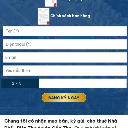
Chính sách bán hàng
2 + 3 =
Chúng tôi có nhận mua bán, ký gửi, cho thuê Nhà
Phố , Biệt Thự dự án Cần Thơ.
Quý anh/chị cần hỗ