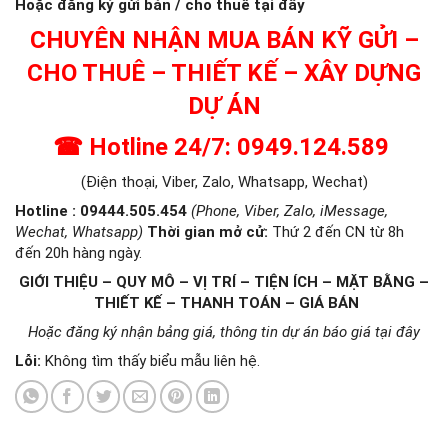
Hoặc đăng ký gửi bán / cho thuê tại đây
CHUYÊN NHẬN MUA BÁN KỸ GỬI –
CHO THUÊ – THIẾT KẾ – XÂY DỰNG
DỰ ÁN
☎
Hotline 24/7: 0949.124.589
(Điện thoại, Viber, Zalo, Whatsapp, Wechat)
Hotline : 09444.505.454
(Phone, Viber, Zalo, iMessage,
Wechat, Whatsapp)
Thời gian mở cử
:
Thứ 2 đến CN từ 8h
đến 20h hàng ngày.
GIỚI THIỆU – QUY MÔ – VỊ TRÍ – TIỆN ÍCH – MẶT BẰNG –
THIẾT KẾ – THANH TOÁN – GIÁ BÁN
Hoặc đăng ký nhận bảng giá, thông tin dự án báo giá tại đây
Lỗi:
Không tìm thấy biểu mẫu liên hệ.