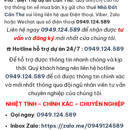
trợ thông tin về mua bán, ký gửi cho thuê
Nhà Đất
Cần Thơ
vui lòng liên hệ qua Điện thoại, Viber, Zalo
hoặc Wechat qua số điện thoại
0949.124.589
L
iên hệ ngay
0949.124.589
để nhận được
tư
vấn
và
đăng ký
mới nhất của chúng tôi.
☎️
Hotline hỗ trợ dự án 24/7 :
0949.124.589
Để hỗ trợ được thông tin nhanh chóng và kịp
thời. Quý khách hàng nên liên hệ hotline
0949.124.589
để có được thông tin chính xác
và mới nhất thông qua đội ngũ nhân viên tư vấn
chuyên nghiệp của chúng tôi.
NHIỆT TÌNH – CHÍNH XÁC – CHUYÊN NGHIỆP
Gọi ngay
:
0949.124.589
Inbox Zalo:
https://zalo.me/0949124589