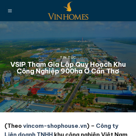
Chuyển
đến
nội
dung
TIN TỨC
VSIP Tham Gia Lập Quy Hoạch Khu
Công Nghiệp 900ha Ở Cần Thơ
(Theo
vincom-shophouse.vn
) –
Công ty
Liên doanh TNHH
khu công nghiệp Việt Nam