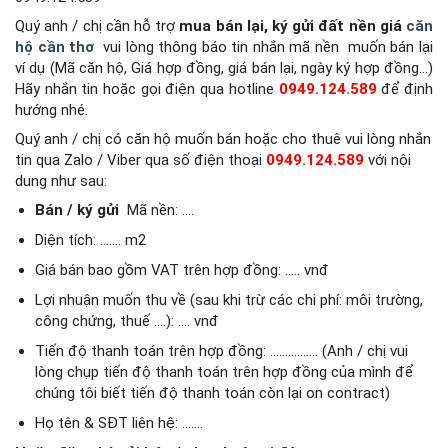
Quý anh / chị cần hỗ trợ
mua bán lại, ký gửi đất nền giá
căn
hộ cần thơ
vui lòng thông báo tin nhắn mã nền
muốn bán lại
ví dụ (Mã căn hộ, Giá hợp đồng, giá bán lại, ngày ký hợp đồng…)
Hãy nhắn tin hoặc gọi điện qua hotline
0949.124.589
để định
hướng nhé.
Quý anh / chị có căn hộ muốn bán hoặc cho thuê vui lòng nhắn
tin qua Zalo / Viber qua số điện thoại
0949.124.589
với nội
dung như sau:
Bán / ký gửi
Mã nền: ….
Diện tích: ……. m2
Giá bán bao gồm VAT trên hợp đồng: ….. vnđ
Lợi nhuận muốn thu về (sau khi trừ các chi phí: môi trường,
công chứng, thuế ….): …. vnđ
Tiến độ thanh toán trên hợp đồng: ……………. (Anh / chị vui
lòng chụp tiến độ thanh toán trên hợp đồng của mình để
chúng tôi biết tiến độ thanh toán còn lại on contract)
Họ tên & SĐT liên hệ: …….