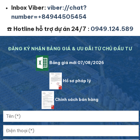
Inbox Viber:
viber://chat?
number=+84944505454
☎️
Hotline hỗ trợ dự án 24/7 :
0949.124.589
ĐĂNG KÝ NHẬN BẢNG GIÁ & ƯU ĐÃI TỪ CHỦ ĐẦU TƯ
Bảng giá mới 07/08/2026
Hồ sơ pháp lý
Chính sách bán hàng