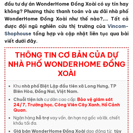
đầu tư dự án WonderHome Đồng Xoài
có uy tín hay
không?
Phương thức thanh toán và ưu đãi nhà phố
WonderHome Đồng Xoài
như thế nào?,… Tất cả
được đội ngũ nghiên cứu thị trường của
Vincom-
Shophouse
tổng hợp và cập nhật liên tục qua bài
viết dưới đây.
THÔNG TIN CƠ BẢN CỦA DỰ
NHÀ PHỐ WONDERHOME ĐỒNG
XOÀI
Khu
nhà phố Biệt Lập đầu tiên xã Long Hưng, TP
Biên Hòa, Đồng Nai, Việt Nam.
Chuỗi tiện ích
cư dân cao cấp:
Bảo vệ giám sát
24/7, Trường học, Công Viên Cây Xanh, Hồ Cảnh
Quan.
Ngân hàng
hỗ trợ
vay vốn, ân hạn nợ gốc và lãi, chiết
khấu tối đa.
Giá bán WonderHome Đồng Xoài
dao động từ:
tùy