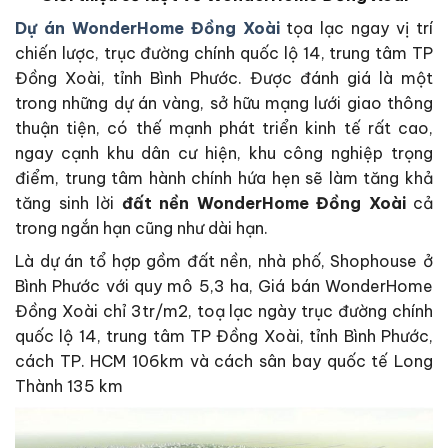
Dự án WonderHome Đồng Xoài
tọa lạc ngay vị trí
chiến lược, trục đường chính quốc lộ 14, trung tâm TP
Đồng Xoài, tỉnh Bình Phước. Được đánh giá là một
trong những dự án vàng, sở hữu mạng lưới giao thông
thuận tiện, có thế mạnh phát triển kinh tế rất cao,
ngay cạnh khu dân cư hiện, khu công nghiệp trọng
điểm, trung tâm hành chính hứa hẹn sẽ làm tăng khả
tăng sinh lời
đất nền
WonderHome Đồng Xoài
cả
trong ngắn hạn cũng như dài hạn.
Là dự án tổ hợp gồm đất nền, nhà phố, Shophouse ở
Bình Phước với quy mô 5,3 ha, Giá bán WonderHome
Đồng Xoài chỉ 3tr/m2, toạ lạc ngày trục đường chính
quốc lộ 14, trung tâm TP Đồng Xoài, tỉnh Bình Phước,
cách TP. HCM 106km và cách sân bay quốc tế Long
Thành 135 km