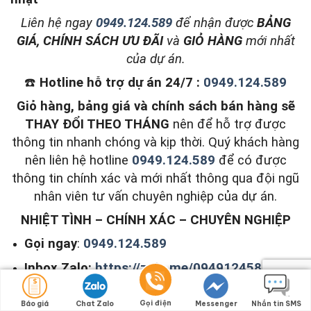
L
iên hệ ngay
0949.124.589
để nhận được
BẢNG
GIÁ, CHÍNH SÁCH ƯU ĐÃI
và
GIỎ HÀNG
mới nhất
của dự án.
☎️
Hotline hỗ trợ dự án 24/7 :
0949.124.589
Giỏ hàng, bảng giá và chính sách bán hàng sẽ
THAY ĐỔI THEO THÁNG
nên để hỗ trợ được
thông tin nhanh chóng và kịp thời. Quý khách hàng
nên liên hệ hotline
0949.124.589
để có được
thông tin chính xác và mới nhất thông qua đội ngũ
nhân viên tư vấn chuyên nghiệp của dự án.
NHIỆT TÌNH – CHÍNH XÁC – CHUYÊN NGHIỆP
Gọi ngay
:
0949.124.589
Inbox Zalo:
https://zalo.me/0949124589
Inbox Viber:
viber://chat?
Gọi điện
Báo giá
Chat Zalo
Messenger
Nhắn tin SMS
number=+84944505454