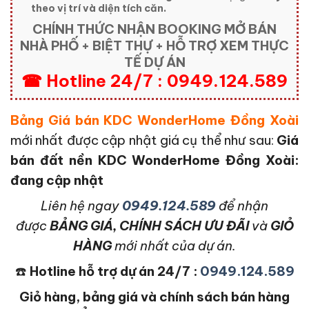
theo vị trí và diện tích căn.
CHÍNH THỨC NHẬN BOOKING MỞ BÁN
NHÀ PHỐ + BIỆT THỰ + HỖ TRỢ XEM THỰC
TẾ DỰ ÁN
☎ Hotline 24/7 : 0949.124.589
Bảng Giá bán KDC WonderHome Đồng Xoài
mới nhất được cập nhật giá cụ thể như sau:
Giá
bán đất nền KDC WonderHome Đồng Xoài:
đang cập nhật
L
iên hệ ngay
0949.124.589
để nhận
được
BẢNG GIÁ, CHÍNH SÁCH ƯU ĐÃI
và
GIỎ
HÀNG
mới nhất của dự án.
☎️
Hotline hỗ trợ dự án 24/7 :
0949.124.589
Giỏ hàng, bảng giá và chính sách bán hàng