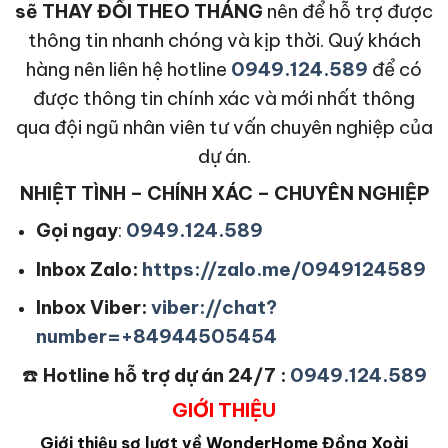
sẽ THAY ĐỔI THEO THÁNG
nên để hỗ trợ được
thông tin nhanh chóng và kịp thời. Quý khách
hàng nên liên hệ hotline
0949.124.589
để có
được thông tin chính xác và mới nhất thông
qua đội ngũ nhân viên tư vấn chuyên nghiệp của
dự án.
NHIỆT TÌNH – CHÍNH XÁC – CHUYÊN NGHIỆP
Gọi ngay
:
0949.124.589
Inbox Zalo:
https://zalo.me/0949124589
Inbox Viber:
viber://chat?
number=+84944505454
☎️
Hotline hỗ trợ dự án 24/7 :
0949.124.589
GIỚI THIỆU
Giới thiệu sơ lượt về WonderHome Đồng Xoài