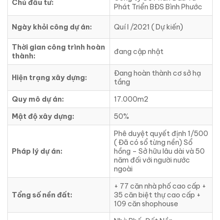
Chủ đầu tư:
Phát Triển BĐS Bình Phước
Ngày khỏi công dự án:
Quí I /2021 ( Dự kiến)
Thời gian công trình hoàn
đang cập nhật
thành:
Đang hoàn thành cơ sở hạ
Hiện trạng xây dựng:
tầng
Quy mô dự án:
17.000m2
Mật độ xây dựng:
50%
Phê duyệt quyết định 1/500
( Đã có sổ từng nền) Sổ
Pháp lý dự án:
hồng – Sở hữu lâu dài và 50
năm đối với người nước
ngoài
+ 77 căn nhà phố cao cấp +
Tổng số nền đất:
35 căn biệt thự cao cấp +
109 căn shophouse