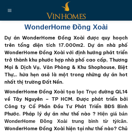
Chuyển
đến
nội
dung
WonderHome Đồng Xoài
Dự án WonderHome Đồng Xoài được quy hoạch
trên tổng diện tích 17.000m2
. Dự án nhà phố
WonderHome Đồng Xoài với định hướng phát triển
trở thành khu phước hợp nhà phố cao cấp, Thương
Mại & Dịch Vụ, Văn Phòng & Khu Shophouse, Biệt
Thự,.. hứa hẹn asẽ là một trong những dự án hot
nhất thị trường Đất Nền.
WonderHome Đồng Xoài tọa lạc Trục đường QL14
về Tây Nguyên – TP HCM.
Được phát triển bởi
Công ty Cổ Phần Đầu Tư Phát Triển BĐS Bình
Phước
. Pháp lý dự án như thế nào ?
Hiện giá bán
WonderHome Đồng Xoài trung bình từ tỷ/căn.
WonderHome Đồng Xoài
hiện tại như thế nào?
Chủ