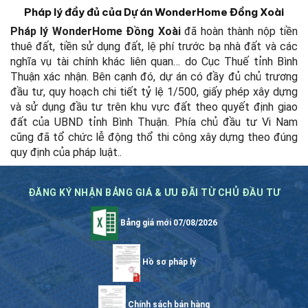
Pháp lý đầy đủ của Dự án WonderHome Đồng Xoài
Pháp lý WonderHome Đồng Xoài
đã hoàn thành nộp tiền
thuê đất, tiền sử dụng đất, lệ phí trước bạ nhà đất và các
nghĩa vụ tài chính khác liên quan… do Cục Thuế tỉnh Bình
Thuận xác nhận. Bên cạnh đó, dự án có đầy đủ chủ trương
đầu tư, quy hoạch chi tiết tỷ lệ 1/500, giấy phép xây dựng
và sử dụng đầu tư trên khu vực đất theo quyết định giao
đất của UBND tỉnh Bình Thuận. Phía chủ đầu tư Vi Nam
cũng đã tổ chức lễ động thổ thi công xây dựng theo đúng
quy định của pháp luật.
.
ĐĂNG KÝ NHẬN BẢNG GIÁ & ƯU ĐÃI TỪ CHỦ ĐẦU TƯ
Bảng giá mới 07/08/2026
Hồ sơ pháp lý
Chính sách bán hàng