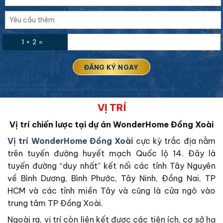
1 + 2 =
VỊ TRÍ
Vị trí chiến lược tại dự án WonderHome Đồng Xoài
Vị trí WonderHome Đồng Xoài
cực kỳ trắc địa nằm
trên tuyến đường huyết mạch Quốc lộ 14. Đây là
tuyến đường “duy nhất” kết nối các tỉnh Tây Nguyên
về Bình Dương, Bình Phước, Tây Ninh, Đồng Nai, TP
HCM và các tỉnh miền Tây và cũng là cửa ngõ vào
trung tâm TP Đồng Xoài.
Ngoài ra, vị trí còn liên kết được các tiện ích, cơ sở hạ