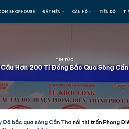
COM SHOPHOUSE
ĐẤT NỀN
CĂN HỘ
TIẾN ĐỘ
TI
TIN TỨC
 Cầu Hơn 200 Tỉ Đồng Bắc Qua Sông Cần
y Đô bắc qua sông Cần Thơ
nối thị trấn Phong Đi