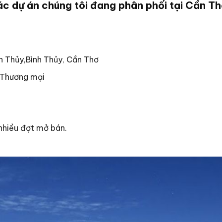
c dự án chúng tôi đang phân phối tại Cần T
h Thủy,Bình Thủy, Cần Thơ
– Thương mại
nhiều đợt mở bán.