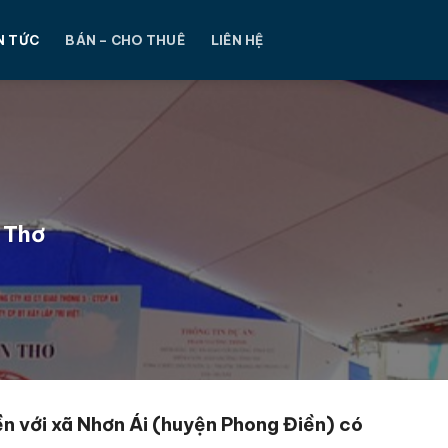
N TỨC
BÁN – CHO THUÊ
LIÊN HỆ
 Thơ
ền với xã Nhơn Ái (huyện Phong Điền) có