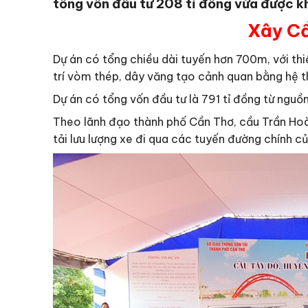
tổng vốn đầu tư 208 tỉ đồng vừa được k
Xây Cầ
Dự án có tổng chiều dài tuyến hơn 700m, với th
trí vòm thép, dây văng tạo cảnh quan bằng hệ t
Dự án có tổng vốn đầu tư là 791 tỉ đồng từ nguồ
Theo lãnh đạo thành phố Cần Thơ, cầu Trần Hoàn
tải lưu lượng xe đi qua các tuyến đường chính 