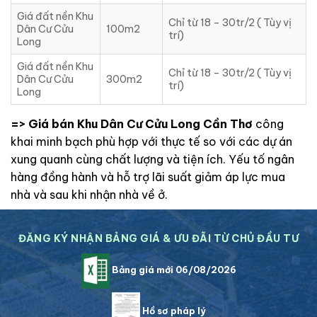
Giá đất nền Khu
Chỉ từ 18 – 30tr/2 ( Tùy vị
Dân Cư Cửu
100m2
trí)
Long
Giá đất nền Khu
Chỉ từ 18 – 30tr/2 ( Tùy vị
Dân Cư Cửu
300m2
trí)
Long
=> Giá bán Khu Dân Cư Cửu Long Cần Thơ
công
khai minh bạch phù hợp với thực tế so với các dự án
xung quanh cùng chất lượng và tiện ích. Yếu tố ngân
hàng đồng hành và hỗ trợ lãi suất giảm áp lực mua
nhà và sau khi nhận nhà về ở.
ĐĂNG KÝ NHẬN BẢNG GIÁ & ƯU ĐÃI TỪ CHỦ ĐẦU TƯ
Bảng giá mới 06/08/2026
Hồ sơ pháp lý