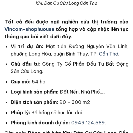
Khu Dân Cư Cửu Long Cần Thơ
Tất cả
đều được ngũ nghiên cứu thị trường của
Vincom-shophuouse
tổng hợp và cập nhật liên tục
thông qua bài viết dưới đây.
Vị trí dự án:
Mặt tiền Đường Nguyễn Văn Linh,
phường Long Hòa, quận Bình Thủy, TP.
Cần Thơ
.
Chủ đầu tư:
Công Ty Cổ Phần Đầu Tư Bất Động
Sản Cửu Long.
Quy mô:
54 ha
Loại hình sản phẩm:
Đất Nền, Nhà Phố,…..
Diện tích sản phẩm:
90 – 300 m2
Pháp lý:
Sổ hồng sở hữu lâu dài.
Phòng kinh doanh dự án:
0949.124.589
.
Cập nhật
Bảng giá bán Khu Dân Cư Cửu Long Cần