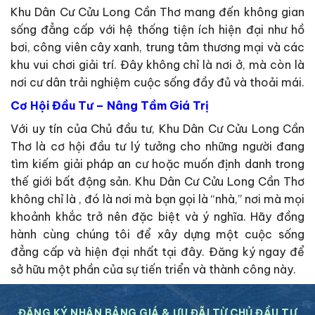
Khu Dân Cư Cửu Long Cần Thơ mang đến không gian
sống đẳng cấp với hệ thống tiện ích hiện đại như hồ
bơi, công viên cây xanh, trung tâm thương mại và các
khu vui chơi giải trí. Đây không chỉ là nơi ở, mà còn là
nơi cư dân trải nghiệm cuộc sống đầy đủ và thoải mái.
Cơ Hội Đầu Tư – Nâng Tầm Giá Trị
Với uy tín của Chủ đầu tư, Khu Dân Cư Cửu Long Cần
Thơ là cơ hội đầu tư lý tưởng cho những người đang
tìm kiếm giải pháp an cư hoặc muốn định danh trong
thế giới bất động sản. Khu Dân Cư Cửu Long Cần Thơ
không chỉ là , đó là nơi mà bạn gọi là “nhà,” nơi mà mọi
khoảnh khắc trở nên đặc biệt và ý nghĩa. Hãy đồng
hành cùng chúng tôi để xây dựng một cuộc sống
đẳng cấp và hiện đại nhất tại đây. Đăng ký ngay để
sở hữu một phần của sự tiến triển và thành công này.
ĐĂNG KÝ NHẬN BẢNG GIÁ & ƯU ĐÃI TỪ CHỦ ĐẦU TƯ