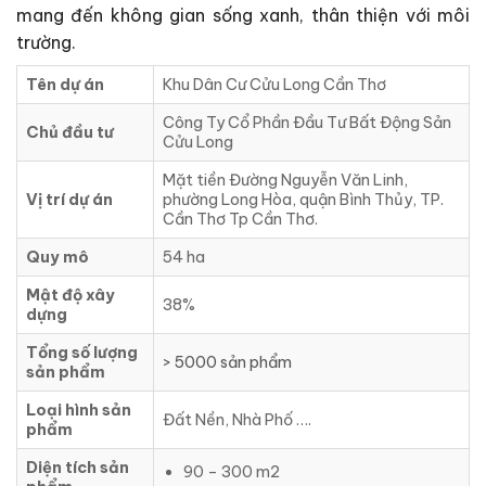
mang đến không gian sống xanh, thân thiện với môi
trường.
Tên dự án
Khu Dân Cư Cửu Long Cần Thơ
Công Ty Cổ Phần Đầu Tư Bất Động Sản
Chủ đầu tư
Cửu Long
Mặt tiền Đường Nguyễn Văn Linh,
Vị trí dự án
phường Long Hòa, quận Bình Thủy, TP.
Cần Thơ Tp Cần Thơ.
Quy mô
54 ha
Mật độ xây
38%
dựng
Tổng số lượng
> 5000 sản phẩm
sản phẩm
Loại hình sản
Đất Nền, Nhà Phố ….
phẩm
Diện tích sản
90 – 300 m2