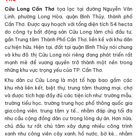
Cửu Long Cần Thơ
tọa lạc tại đường Nguyễn Văn
Linh, phường Long Hòa, quận Bình Thủy, thành phố
Cần Thơ. Được quy hoạch với tổng diện tích 54 hecta
do công ty bất động sản Cửu Long làm chủ đầu tư,
gần Trung tâm Thành Phố Cần Thơ, liền kề với khu dân
cư hiện hữu. Hiện tại, đất ​​tại quận Bình Thủy nói chung
và khu đô thị Cửu Long nói riêng đang phát triển rất
mạnh mẽ để vương quyền trở thành một nền trong
những khu vực trọng yếu của TP. Cần Thơ.
Khu dân cư Cửu Long là một tổ hợp bao gồm các
khu nhà liên kết, biệt thự, trung tâm thương mại, chợ
và được tích hợp đầy đủ các tiện ích như: trường mẫu,
trường tiểu học, trường trung học phổ thông quốc gia
gia;công viên, trung tâm y tế… nhằm đáp ứng tối đa
nhu cầu cộng đồng dân cư trong lòng dự án. Hơn nữa,
chủ đầu tư rất chú tâm xây dựng nhiều công trình
xanh như công viên cây xanh, hồ nước, bờ kè… nhằm