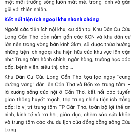
một môi trường sống luôn mát mẻ, trong lành và gần
gũi với thiên nhiên.
Kết nối tiện ích ngoại khu nhanh chóng
Ngoài các tiện ích nội khu, cư dân tại Khu Dân Cư Cửu
Long Cần Thơ còn nằm gần các KCN và khu dân cư
lớn nên trong vòng bán kính 3km, sẽ được thừa hưởng
những tiện ích ngoại khu hiện hữu của khu vực lân cận
như: Trung tâm hành chính, ngân hàng, trường học các
cấp, bệnh viện, siêu thị, chợ,…
Khu Dân Cư Cửu Long Cần Thơ tọa lạc ngay “cung
đường vàng” dẫn lên Cần Thơ và Bến xe trung tâm –
là xương sống của nội ô Cần Thơ, kết nối các tuyến
giao thông huyết mạch, tập trung nhiều tiện ích đẳng
cấp; là vị trí trung tâm TP Cần Thơ, toàn bộ lợi thế an
ninh, kinh tế và xã hội, giáo dục, chăm sóc sức khỏe
và trung tâm các khu du lịch của đồng bằng sông Cửu
Long