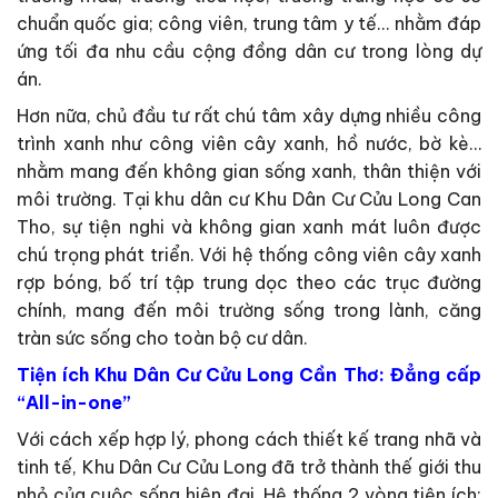
chuẩn quốc gia; công viên, trung tâm y tế… nhằm đáp
ứng tối đa nhu cầu cộng đồng dân cư trong lòng dự
án.
Hơn nữa, chủ đầu tư rất chú tâm xây dựng nhiều công
trình xanh như công viên cây xanh, hồ nước, bờ kè…
nhằm mang đến không gian sống xanh, thân thiện với
môi trường. Tại khu dân cư Khu Dân Cư Cửu Long Can
Tho, sự tiện nghi và không gian xanh mát luôn được
chú trọng phát triển. Với hệ thống công viên cây xanh
rợp bóng, bố trí tập trung dọc theo các trục đường
chính, mang đến môi trường sống trong lành, căng
tràn sức sống cho toàn bộ cư dân.
Tiện ích Khu Dân Cư Cửu Long Cần Thơ: Đẳng cấp
“All-in-one”
Với cách xếp hợp lý, phong cách thiết kế trang nhã và
tinh tế, Khu Dân Cư Cửu Long đã trở thành thế giới thu
nhỏ của cuộc sống hiện đại, Hệ thống 2 vòng tiện ích: