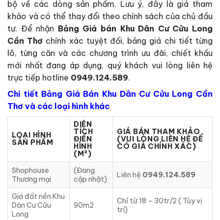
bộ về các dòng sản phẩm. Lưu ý, đây là giá tham
khảo và có thể thay đổi theo chính sách của chủ đầu
tư. Để nhận
Bảng Giá bán Khu Dân Cư Cửu Long
Cần Thơ
chính xác tuyệt đối, bảng giá chi tiết từng
lô, từng căn và các chương trình ưu đãi, chiết khấu
mới nhất đang áp dụng, quý khách vui lòng liên hệ
trực tiếp hotline
0949.124.589
.
Chi tiết Bảng Giá Bán Khu Dân Cư Cửu Long Cần
Thơ và các loại hình khác
DIỆN
TÍCH
GIÁ BÁN THAM KHẢO
LOẠI HÌNH
ĐIỂN
(VUI LÒNG LIÊN HỆ ĐỂ
SẢN PHẨM
HÌNH
CÓ GIÁ CHÍNH XÁC)
(M²)
Shophouse
(Đang
Liên hệ
0949.124.589
Thương mại
cập nhật)
Giá đất nền Khu
Chỉ từ 18 – 30tr/2 ( Tùy vị
Dân Cư Cửu
90m2
trí)
Long