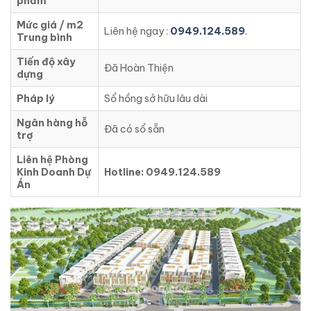
phẩm
Mức giá / m2
Liên hệ ngay :
0949.124.589
.
Trung bình
Tiến độ xây
Đã Hoàn Thiện
dựng
Pháp lý
Sổ hồng sở hữu lâu dài
Ngân hàng hỗ
Đã có sổ sẵn
trợ
Liên hệ Phòng
Kinh Doanh Dự
Hotline: 0949.124.589
Án