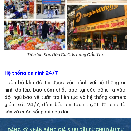
Tiện ích Khu Dân Cư Cửu Long Cần Thơ
Hệ thống an ninh 24/7
Toàn bộ khu đô thị được vận hành với hệ thống an
ninh đa lớp, bao gồm chốt gác tại các cổng ra vào,
đội ngũ bảo vệ tuần tra liên tục và hệ thống camera
giám sát 24/7, đảm bảo an toàn tuyệt đối cho tài
sản và cuộc sống của cư dân.
ĐĂNG KÝ NHẬN BẢNG GIÁ & ƯU ĐÃI TỪ CHỦ ĐẦU TƯ