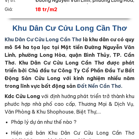
Đường Nguyễn Văn Linh, phường Long Hòa,
Vị trí:
quận Bình Thủy, TP. Cần Thơ.
18 tr/m2
Giá:
Khu Dân Cư Cửu Long Cần Thơ
Khu Dân Cư Cửu Long Cần Thơ
là khu dân cư có quy
mô 54 ha tọa lạc tại Mặt tiền Đường Nguyễn Văn
Linh, phường Long Hòa, quận Bình Thủy, TP. Cần
Thơ. Khu Dân Cư Cửu Long Cần Thơ được phát
triển bởi Chủ đầu tư Công Ty Cổ Phần Đầu Tư Bất
Động Sản Cửu Long với kinh nghiệm nhiều năm
trong lĩnh vực bất động sản
Đất Nền Cần Thơ.
Kdc Cửu Long
với định hướng phát triển trở thành khu
phước hợp nhà phố cao cấp, Thương Mại & Dịch Vụ,
Văn Phòng & Khu Shophouse, Biệt Thự,…
Pháp lý dự án như thế nào ?
Hiện giá bán Khu Dân Cư Cửu Long Cần Thơ