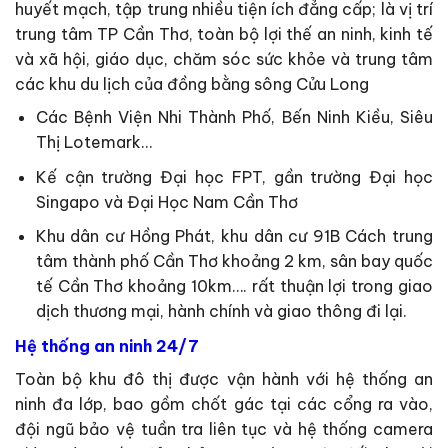
huyết mạch, tập trung nhiều tiện ích đẳng cấp; là vị trí
trung tâm TP Cần Thơ, toàn bộ lợi thế an ninh, kinh tế
và xã hội, giáo dục, chăm sóc sức khỏe và trung tâm
các khu du lịch của đồng bằng sông Cửu Long
Các Bệnh Viện Nhi Thành Phố, Bến Ninh Kiều, Siêu
Thị Lotemark…
Kế cận trường Đại học FPT, gần trường Đại học
Singapo và Đại Học Nam Cần Thơ
Khu dân cư Hồng Phát, khu dân cư 91B Cách trung
tâm thành phố Cần Thơ khoảng 2 km, sân bay quốc
tế Cần Thơ khoảng 10km…. rất thuận lợi trong giao
dịch thương mại, hành chính và giao thông đi lại.
Hệ thống an ninh 24/7
Toàn bộ khu đô thị được vận hành với hệ thống an
ninh đa lớp, bao gồm chốt gác tại các cổng ra vào,
đội ngũ bảo vệ tuần tra liên tục và hệ thống camera