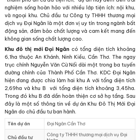
nghiệm sống hoàn hảo với nhiều lớp tiện ích: nội khu,
và ngoại khu. Chủ đầu tư Công ty THHH thương mại
dịch vụ Đại Ngân là một đơn vị uy tín trong ngành bất
động sản, đảm bảo chất lượng và cam kết mang đến
không gian sống chất lượng cao.
Khu đô thị mới Đại Ngân
có tổng diện tích khoảng
6,1ha thuộc An Khánh, Ninh Kiều, Cần Thơ. The ngay
trục chính Nguyễn Văn Cừ Nối dài một trong ba tuyến
đường chính của Thành Phố Cần Thơ. KDC Đại Ngân
hiện đang được chia làm hai khu A với tổng diện tích
2,69ha và khu B với tổng diện tích khoảng 3,45ha.
Trong đó khu B đã dần hoàn thiện cơ sở hạ tầng. Sau
đây là một số thông tin về dự án Khu Đô Thị Mới Đại
Ngân do chủ đầu tư ban hành.
Tên dự án
Đại Ngân Cần Thơ
Công ty THHH thương mại dịch vụ Đại
Chủ đầu tư