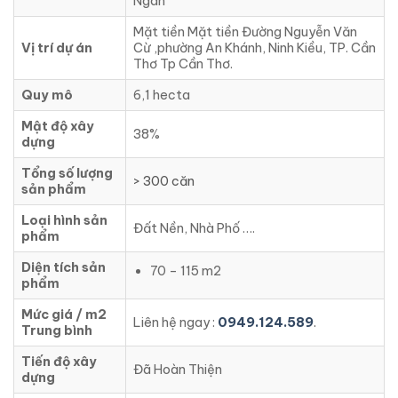
Ngân
Mặt tiền Mặt tiền Đường Nguyễn Văn
Vị trí dự án
Cừ ,phường An Khánh, Ninh Kiều, TP. Cần
Thơ Tp Cần Thơ.
Quy mô
6,1 hecta
Mật độ xây
38%
dựng
Tổng số lượng
> 300 căn
sản phẩm
Loại hình sản
Đất Nền, Nhà Phố ….
phẩm
Diện tích sản
70 – 115 m2
phẩm
Mức giá / m2
Liên hệ ngay :
0949.124.589
.
Trung bình
Tiến độ xây
Đã Hoàn Thiện
dựng