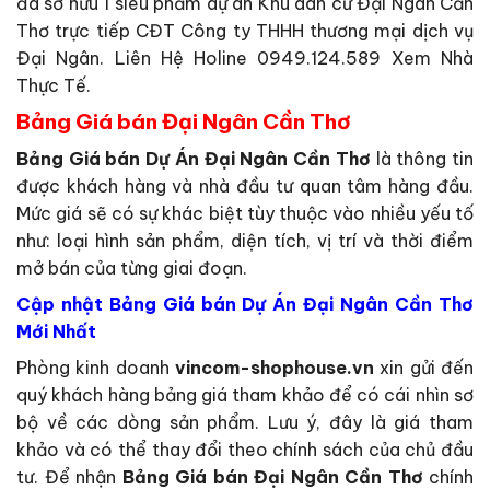
đã sở hữu 1 siêu phẩm dự án Khu dân cư Đại Ngân Cần
Thơ trực tiếp CĐT Công ty THHH thương mại dịch vụ
Đại Ngân. Liên Hệ Holine 0949.124.589 Xem Nhà
Thực Tế.
Bảng Giá bán Đại Ngân Cần Thơ
Bảng Giá bán Dự Án Đại Ngân Cần Thơ
là thông tin
được khách hàng và nhà đầu tư quan tâm hàng đầu.
Mức giá sẽ có sự khác biệt tùy thuộc vào nhiều yếu tố
như: loại hình sản phẩm, diện tích, vị trí và thời điểm
mở bán của từng giai đoạn.
Cập nhật Bảng Giá bán Dự Án Đại Ngân Cần Thơ
Mới Nhất
Phòng kinh doanh
vincom-shophouse.vn
xin gửi đến
quý khách hàng bảng giá tham khảo để có cái nhìn sơ
bộ về các dòng sản phẩm. Lưu ý, đây là giá tham
khảo và có thể thay đổi theo chính sách của chủ đầu
tư. Để nhận
Bảng Giá bán Đại Ngân Cần Thơ
chính