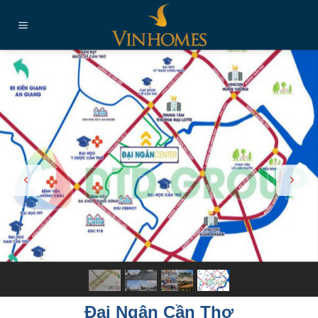
Chuyển
đến
nội
dung
Đại Ngân Cần Thơ