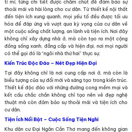
tỉ mỉ, từng chi tiết được chăm chút để đảm bảo sự
thoải mái và hài lòng cho cư dân. Từ thiết kế nội thất
đến tiện ích xung quanh, mọi yếu tố đều được tối ưu
hóa để đáp ứng và vượt qua kỳ vọng của cư dân về
một cuộc sống chất lượng, an lành và tiện ích. Nơi đây
không chỉ xây dựng nhà ở, mà còn tạo ra một cộng
đồng sống xanh, đẳng cấp và hiện đại, nơi mọi người
có thể gọi đó là “ngôi nhà thứ hai” thực sự.
Kiến Trúc Độc Đáo – Nét Đẹp Hiện Đại
Tại đây không chỉ là nơi cung cấp nơi ở, mà còn là
biểu tượng của sự đổi mới và sáng tạo trong kiến trúc.
Thiết kế độc đáo với những đường cong mềm mại và
kết cấu chắc chắn không chỉ tạo nên vẻ đẹp nghệ
thuật mà còn đảm bảo sự thoải mái và tiện ích cho
cư dân.
Tiện Ích Nổi Bật – Cuộc Sống Tiện Nghi
Khu dân cư Đại Ngân Cần Thơ mang đến không gian