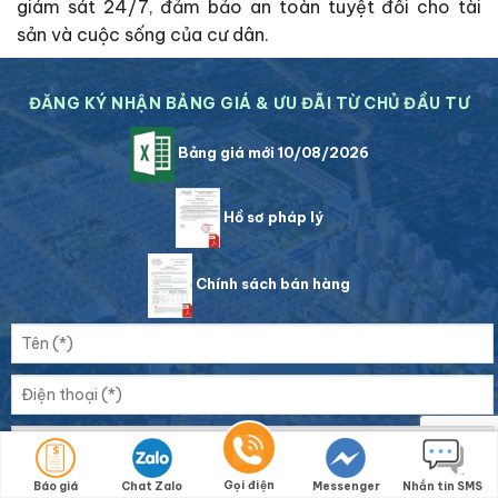
giám sát 24/7, đảm bảo an toàn tuyệt đối cho tài
sản và cuộc sống của cư dân.
ĐĂNG KÝ NHẬN BẢNG GIÁ & ƯU ĐÃI TỪ CHỦ ĐẦU TƯ
Bảng giá mới 10/08/2026
Hồ sơ pháp lý
Chính sách bán hàng
Gọi điện
Báo giá
Chat Zalo
Messenger
Nhắn tin SMS