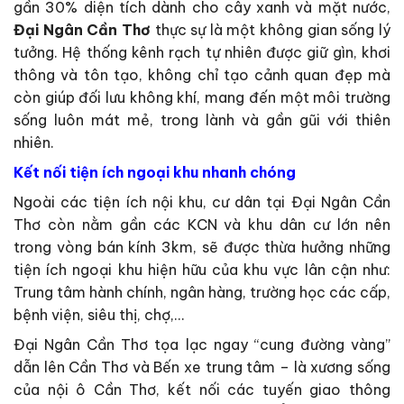
gần 30% diện tích dành cho cây xanh và mặt nước,
Đại Ngân Cần Thơ
thực sự là một không gian sống lý
tưởng. Hệ thống kênh rạch tự nhiên được giữ gìn, khơi
thông và tôn tạo, không chỉ tạo cảnh quan đẹp mà
còn giúp đối lưu không khí, mang đến một môi trường
sống luôn mát mẻ, trong lành và gần gũi với thiên
nhiên.
Kết nối tiện ích ngoại khu nhanh chóng
Ngoài các tiện ích nội khu, cư dân tại Đại Ngân Cần
Thơ còn nằm gần các KCN và khu dân cư lớn nên
trong vòng bán kính 3km, sẽ được thừa hưởng những
tiện ích ngoại khu hiện hữu của khu vực lân cận như:
Trung tâm hành chính, ngân hàng, trường học các cấp,
bệnh viện, siêu thị, chợ,…
Đại Ngân Cần Thơ tọa lạc ngay “cung đường vàng”
dẫn lên Cần Thơ và Bến xe trung tâm – là xương sống
của nội ô Cần Thơ, kết nối các tuyến giao thông