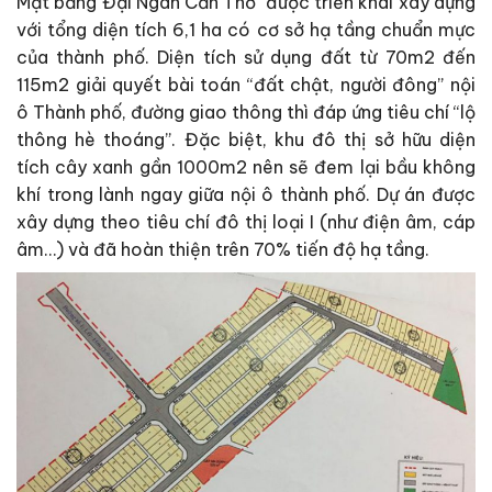
Mặt bằng Đại Ngân Cần Thơ được triển khai xây dựng
với tổng diện tích 6,1 ha có cơ sở hạ tầng chuẩn mực
của thành phố. Diện tích sử dụng đất từ 70m2 đến
115m2 giải quyết bài toán “đất chật, người đông” nội
ô Thành phố, đường giao thông thì đáp ứng tiêu chí “lộ
thông hè thoáng”. Đặc biệt, khu đô thị sở hữu diện
tích cây xanh gần 1000m2 nên sẽ đem lại bầu không
khí trong lành ngay giữa nội ô thành phố. Dự án được
xây dựng theo tiêu chí đô thị loại I (như điện âm, cáp
âm…) và đã hoàn thiện trên 70% tiến độ hạ tầng.