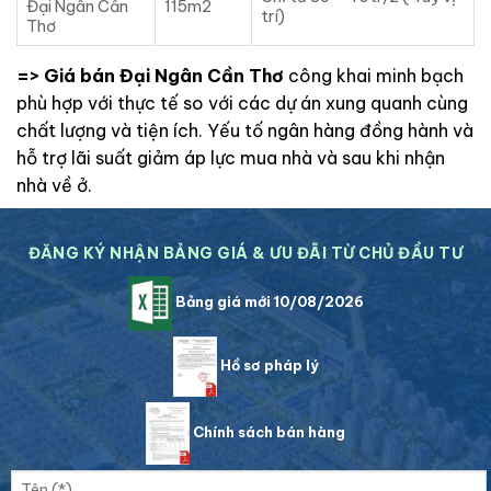
Đại Ngân Cần
115m2
trí)
Thơ
=> Giá bán Đại Ngân Cần Thơ
công khai minh bạch
phù hợp với thực tế so với các dự án xung quanh cùng
chất lượng và tiện ích. Yếu tố ngân hàng đồng hành và
hỗ trợ lãi suất giảm áp lực mua nhà và sau khi nhận
nhà về ở.
ĐĂNG KÝ NHẬN BẢNG GIÁ & ƯU ĐÃI TỪ CHỦ ĐẦU TƯ
Bảng giá mới 10/08/2026
Hồ sơ pháp lý
Chính sách bán hàng