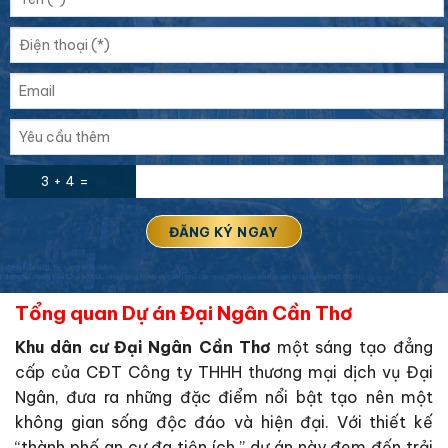
3 + 4 =
Tổng quan Dự án Đại Ngân Cần Thơ
Khu dân cư Đại Ngân Cần Thơ
một sáng tạo đẳng
cấp của CĐT Công ty THHH thương mại dịch vụ Đại
Ngân, đưa ra những đặc điểm nổi bật tạo nên một
không gian sống độc đáo và hiện đại. Với thiết kế
“thành phố an cư đa tiện ích,” dự án này đem đến trải