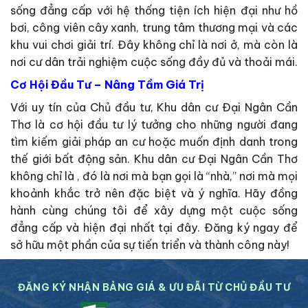
sống đẳng cấp với hệ thống tiện ích hiện đại như hồ
bơi, công viên cây xanh, trung tâm thương mại và các
khu vui chơi giải trí. Đây không chỉ là nơi ở, mà còn là
nơi cư dân trải nghiệm cuộc sống đầy đủ và thoải mái.
Cơ Hội Đầu Tư – Nâng Tầm Giá Trị
Với uy tín của Chủ đầu tư, Khu dân cư Đại Ngân Cần
Thơ là cơ hội đầu tư lý tưởng cho những người đang
tìm kiếm giải pháp an cư hoặc muốn định danh trong
thế giới bất động sản. Khu dân cư Đại Ngân Cần Thơ
không chỉ là , đó là nơi mà bạn gọi là “nhà,” nơi mà mọi
khoảnh khắc trở nên đặc biệt và ý nghĩa. Hãy đồng
hành cùng chúng tôi để xây dựng một cuộc sống
đẳng cấp và hiện đại nhất tại đây. Đăng ký ngay để
sở hữu một phần của sự tiến triển và thành công này!
ĐĂNG KÝ NHẬN BẢNG GIÁ & ƯU ĐÃI TỪ CHỦ ĐẦU TƯ