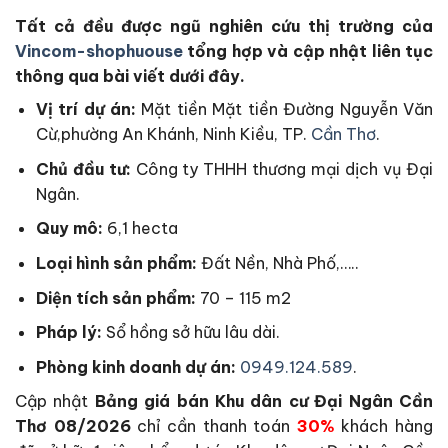
Tất cả
đều được ngũ nghiên cứu thị trường của
Vincom-shophuouse
tổng hợp và cập nhật liên tục
thông qua bài viết dưới đây.
Vị trí dự án:
Mặt tiền Mặt tiền Đường Nguyễn Văn
Cừ,phường An Khánh, Ninh Kiều, TP.
Cần Thơ
.
Chủ đầu tư:
Công ty THHH thương mại dịch vụ Đại
Ngân.
Quy mô:
6,1 hecta
Loại hình sản phẩm:
Đất Nền, Nhà Phố,…..
Diện tích sản phẩm:
70 – 115 m2
Pháp lý:
Sổ hồng sở hữu lâu dài.
Phòng kinh doanh dự án:
0949.124.589
.
Cập nhật
Bảng giá bán Khu dân cư Đại Ngân Cần
Thơ 08/2026
chỉ cần thanh toán
30%
khách hàng