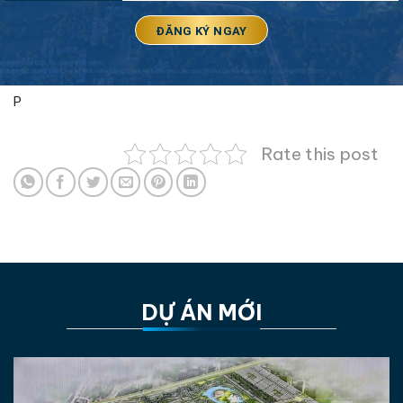
P
Rate this post
DỰ ÁN MỚI