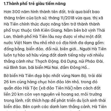
1.Thành phố trẻ giàu tiềm năng
Hơn 300 năm hình thành tên đất, trải qua biết bao
thăng trầm của lịch sử, tháng 11/2018 vừa qua, thị xã
Hà Tiên chính thức được nâng tầm trở thành thành
phố trực thuộc tỉnh Kiên Giang. Nằm bên bờ vịnh Thái
Lan, thành phố Hà Tiên lâu nay được ví như một đất
nước Việt Nam thu nhỏ nhờ có địa hình đa dạng gồm:
đồng bằng, biển đảo, đồi núi, biên giới… Người Hà Tiên
luôn tự hào sở hữu vùng đất danh tiếng này với nhiều
thắng cảnh như: Thạch Động, Đá Dựng, núi Pháo Đài,
núi Bình San, bãi biển Mũi Nai, đầm Đông Hồ…
Bờ biển Hà Tiên đẹp bậc nhất vùng Nam Bộ, trải dài
26 km cùng hàng chục hòn đảo lớn nhỏ, trong đó
quần đảo Hải Tặc (xã đảo Tiên Hải) nằm cách đất
liền 20 km còn vẹn nguyên vẻ hoang sơ, môi trường
trong lành, rất thích hợp để phát triển du lịch sinh thái
biển đảo. Bên cạnh các danh lam thắng cảnh, Hà Tiên