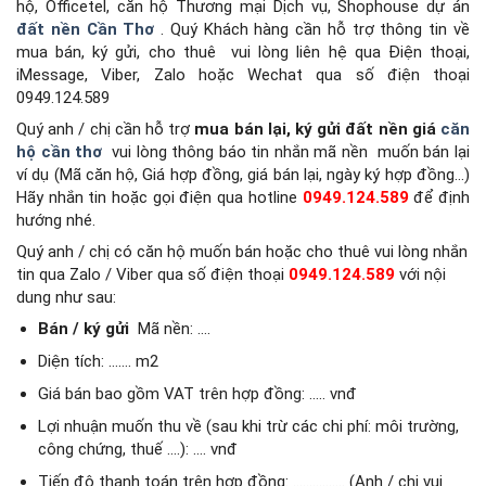
hộ, Officetel, căn hộ Thương mại Dịch vụ, Shophouse dự án
đất nền Cần Thơ
.
Quý Khách hàng cần hỗ trợ thông tin về
mua bán, ký gửi, cho thuê
vui lòng liên hệ qua Điện thoại,
iMessage, Viber, Zalo hoặc Wechat qua số điện thoại
0949.124.589
Quý anh / chị cần hỗ trợ
mua bán lại, ký gửi đất nền giá
căn
hộ cần thơ
vui lòng thông báo tin nhắn mã nền
muốn bán lại
ví dụ (Mã căn hộ, Giá hợp đồng, giá bán lại, ngày ký hợp đồng…)
Hãy nhắn tin hoặc gọi điện qua hotline
0949.124.589
để định
hướng nhé.
Quý anh / chị có căn hộ muốn bán hoặc cho thuê vui lòng nhắn
tin qua Zalo / Viber qua số điện thoại
0949.124.589
với nội
dung như sau:
Bán / ký gửi
Mã nền: ….
Diện tích: ……. m2
Giá bán bao gồm VAT trên hợp đồng: ….. vnđ
Lợi nhuận muốn thu về (sau khi trừ các chi phí: môi trường,
công chứng, thuế ….): …. vnđ
Tiến độ thanh toán trên hợp đồng: ……………. (Anh / chị vui