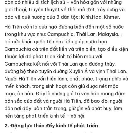
còn có nhiều di tích lịch sử – văn hóa gắn với những
giai thoại, truyền thuyết về thời mở đất, xây dựng và
bảo vệ quê hương của 3 dân tộc: Kinh,Hoa, Khmer.
Hà Tiên còn là cửa ngõ đường biển đến một số nước
trong khu vực như: Campuchia, Thái Lan, Malaysia…,
có cửa khẩu quốc tế nằm tiếp giáp nước bạn
Campuchia cả trên đất liền và trên biển, tạo điều kiện
thuận lợi để phát triển kinh tế biên mậu với
Campuchia; kết nối với Thái Lan qua đường thủy,
đường bộ theo tuyến đường Xuyên Á và vịnh Thái Lan.
Người Hà Tiên vốn hiền lành, chất phác, trọng nghĩa và
mến khách, trong sinh hoạt còn giữ được nét mộc
mạc, ôn hòa. Đây là những giá trị văn hóa mang đậm
bản sắc của đất và người Hà Tiên, đã bao đời người
dân nơi đây luôn trân trọng, giữ gìn và phát huy, làm
nền tảng phát triển kinh tế – xã hội.
2. Động lực thúc đẩy kinh tế phát triển