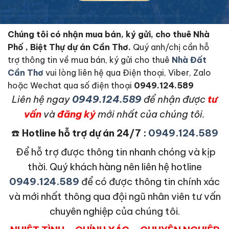
Chúng tôi có nhận mua bán, ký gửi, cho thuê Nhà
Phố , Biệt Thự dự án Cần Thơ.
Quý anh/chị cần hỗ
trợ thông tin về mua bán, ký gửi cho thuê
Nhà Đất
Cần Thơ
vui lòng liên hệ qua Điện thoại, Viber, Zalo
hoặc Wechat qua số điện thoại
0949.124.589
L
iên hệ ngay
0949.124.589
để nhận được
tư
vấn
và
đăng ký
mới nhất của chúng tôi.
☎️
Hotline hỗ trợ dự án 24/7 :
0949.124.589
Để hỗ trợ được thông tin nhanh chóng và kịp
thời. Quý khách hàng nên liên hệ hotline
0949.124.589
để có được thông tin chính xác
và mới nhất thông qua đội ngũ nhân viên tư vấn
chuyên nghiệp của chúng tôi.