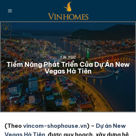
Chuyển
đến
nội
dung
TIN TỨC
Tiềm Năng Phát Triển Của Dự Án New
Vegas Hà Tiên
(Theo
vincom-shophouse.vn
) –
Dự án New
Vegas Hà Tiên
được quy hoạch, xây dựng hệ