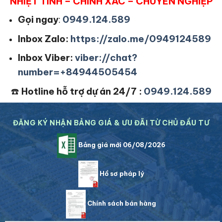
NHIỆT TÌNH – CHÍNH XÁC – CHUYÊN NGHIỆP
Gọi ngay
:
0949.124.589
Inbox Zalo:
https://zalo.me/0949124589
Inbox Viber:
viber://chat?
number=+84944505454
☎️
Hotline hỗ trợ dự án 24/7 :
0949.124.589
ĐĂNG KÝ NHẬN BẢNG GIÁ & ƯU ĐÃI TỪ CHỦ ĐẦU TƯ
Bảng giá mới 06/08/2026
Hồ sơ pháp lý
Chính sách bán hàng