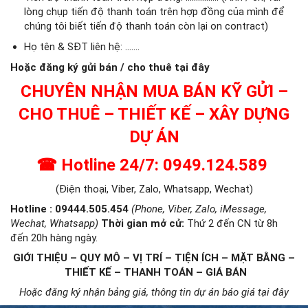
lòng chụp tiến độ thanh toán trên hợp đồng của mình để
chúng tôi biết tiến độ thanh toán còn lại on contract)
Họ tên & SĐT liên hệ: …….
Hoặc đăng ký gửi bán / cho thuê tại đây
CHUYÊN NHẬN MUA BÁN KỸ GỬI –
CHO THUÊ – THIẾT KẾ – XÂY DỰNG
DỰ ÁN
☎
Hotline 24/7: 0949.124.589
(Điện thoại, Viber, Zalo, Whatsapp, Wechat)
Hotline : 09444.505.454
(Phone, Viber, Zalo, iMessage,
Wechat, Whatsapp)
Thời gian mở cử
:
Thứ 2 đến CN từ 8h
đến 20h hàng ngày.
GIỚI THIỆU – QUY MÔ – VỊ TRÍ – TIỆN ÍCH – MẶT BẰNG –
THIẾT KẾ – THANH TOÁN – GIÁ BÁN
Hoặc đăng ký nhận bảng giá, thông tin dự án báo giá tại đây