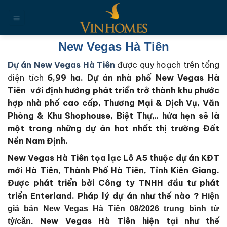
Chuyển
đến
nội
dung
New Vegas Hà Tiên
Dự án New Vegas Hà Tiên
được quy hoạch trên tổng
diện tích
6,99 ha
. Dự án nhà phố New Vegas Hà
Tiên với định hướng phát triển trở thành khu phước
hợp nhà phố cao cấp, Thương Mại & Dịch Vụ, Văn
Phòng & Khu Shophouse, Biệt Thự,.. hứa hẹn sẽ là
một trong những dự án hot nhất thị trường Đất
Nền Nam Định.
New Vegas Hà Tiên tọa lạc Lô A5 thuộc dự án KĐT
mới Hà Tiên, Thành Phố Hà Tiên, Tỉnh Kiên Giang.
Được phát triển bởi Công ty TNHH đầu tư phát
triển Enterland
. Pháp lý dự án như thế nào ?
Hiện
giá bán New Vegas Hà Tiên 08/2026 trung bình từ
New Vegas Hà Tiên
hiện tại như thế
tỷ/căn.