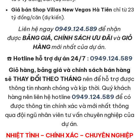
Giá bán Shop Villas New Vegas Hà Tiên
chỉ từ 23
tỷ đồng/căn (dự kiến).
L
iên hệ ngay
0949.124.589
để nhận
được
BẢNG GIÁ, CHÍNH SÁCH ƯU ĐÃI
và
GIỎ
HÀNG
mới nhất của dự án.
☎️
Hotline hỗ trợ dự án 24/7 :
0949.124.589
Giỏ hàng, bảng giá và chính sách bán hàng
sẽ THAY ĐỔI THEO THÁNG
nên để hỗ trợ được
thông tin nhanh chóng và kịp thời. Quý khách
hàng nên liên hệ hotline
0949.124.589
để có
được thông tin chính xác và mới nhất thông
qua đội ngũ nhân viên tư vấn chuyên nghiệp của
dự án.
NHIỆT TÌNH – CHÍNH XÁC – CHUYÊN NGHIỆP