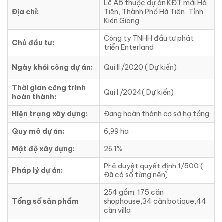
Lô A5 thuộc dự án KĐT mới Hà
Địa chỉ:
Tiên, Thành Phố Hà Tiên, Tỉnh
Kiên Giang
Công ty TNHH đầu tư phát
Chủ đầu tư:
triển Enterland
Ngày khỏi công dự án:
Quí II /2020 ( Dự kiến)
Thời gian công trình
Quí I /2024( Dự kiến)
hoàn thành:
Hiện trạng xây dựng:
Đang hoàn thành cơ sở hạ tầng
Quy mô dự án:
6,99 ha
Mật độ xây dựng:
26.1%
Phê duyệt quyết định 1/500 (
Pháp lý dự án:
Đã có sổ từng nền)
254 gồm: 175 căn
Tổng số sản phẩm
shophouse,34 căn botique,44
căn villa