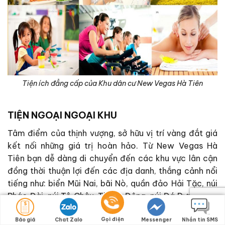
Tiện ích đẳng cấp của Khu dân cư New Vegas Hà Tiên
TIỆN NGOẠI NGOẠI KHU
Tâm điểm của thịnh vượng, sở hữu vị trí vàng đắt giá
kết nối những giá trị hoàn hảo. Từ New Vegas Hà
Tiên
bạn dễ dàng di chuyển đến các khu vực lân cận
đồng thời thuận lợi đến các địa danh, thắng cảnh nổi
tiếng như: biển Mũi Nai, bãi Nò, quần đảo Hải Tặc, núi
Pháo Đài, núi Tô Châu, Thạch Động, núi Đá Dựng, lăng
Mạc Cửu, chùa Phù Dung, cửa khẩu quốc tế Hà Tiên và
Gọi điện
casino Hà Tiên Vegas…. Nằm ở vị trí đắc địa, hội tụ
Báo giá
Chat Zalo
Messenger
Nhắn tin SMS