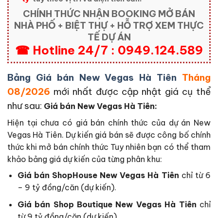
CHÍNH THỨC NHẬN BOOKING MỞ BÁN
NHÀ PHỐ + BIỆT THỰ + HỖ TRỢ XEM THỰC
TẾ DỰ ÁN
☎ Hotline 24/7 : 0949.124.589
Bảng Giá bán New Vegas Hà Tiên
Tháng
08/2026
mới nhất được cập nhật giá cụ thể
như sau:
Giá bán New Vegas Hà Tiên:
Hiện tại chưa có giá bán chính thức của dự án New
Vegas Hà Tiên. Dự kiến giá bán sẽ được công bố chính
thức khi mở bán chính thức Tuy nhiên bạn có thể tham
khảo bảng giá dự kiến của từng phân khu:
Giá bán ShopHouse New Vegas Hà Tiên
chỉ từ 6
– 9 tỷ đồng/căn (dự kiến).
Giá bán Shop Boutique New Vegas Hà Tiên
chỉ
từ 9 tỷ đồng/căn (dự kiến).