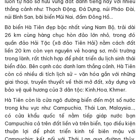
luôn tự hào sở hữu vùng đất danh tiếng này với nhiều
thắng cảnh như: Thạch Động, Đá Dựng, núi Pháo Đài,
núi Bình San, bãi biển Mũi Nai, đầm Đông Hồ…
Bờ biển Hà Tiên đẹp bậc nhất vùng Nam Bộ, trải dài
26 km cùng hàng chục hòn đảo lớn nhỏ, trong đó
quần đảo Hải Tặc (xã đảo Tiên Hải) nằm cách đất
liền 20 km còn vẹn nguyên vẻ hoang sơ, môi trường
trong lành, rất thích hợp để phát triển du lịch sinh thái
biển đảo. Bên cạnh các danh lam thắng cảnh, Hà Tiên
còn có nhiều di tích lịch sử – văn hóa gắn với những
giai thoại, truyền thuyết về thời mở đất, xây dựng và
bảo vệ quê hương của 3 dân tộc: Kinh,Hoa, Khmer.
Hà Tiên còn là cửa ngõ đường biển đến một số nước
trong khu vực như: Campuchia, Thái Lan, Malaysia…,
có cửa khẩu quốc tế nằm tiếp giáp nước bạn
Campuchia cả trên đất liền và trên biển, tạo điều kiện
thuận lợi để phát triển kinh tế biên mậu với
Campuchia; kết nối với Thái Lan qua đường thủy,