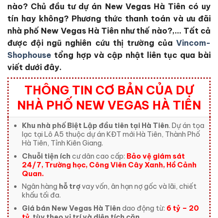
nào?
Chủ đầu tư dự án New Vegas Hà Tiên
có uy
tín hay không?
Phương thức thanh toán và ưu đãi
nhà phố New Vegas Hà Tiên
như thế nào?,… Tất cả
được đội ngũ nghiên cứu thị trường của
Vincom-
Shophouse
tổng hợp và cập nhật liên tục qua bài
viết dưới đây.
THÔNG TIN CƠ BẢN CỦA DỰ
NHÀ PHỐ NEW VEGAS HÀ TIÊN
Khu nhà phố Biệt Lập đầu tiên tại Hà Tiên
. Dự án tọa
lạc tại Lô A5 thuộc dự án KĐT mới Hà Tiên, Thành Phố
Hà Tiên, Tỉnh Kiên Giang.
Chuỗi tiện ích
cư dân cao cấp:
Bảo vệ giám sát
24/7, Trường học, Công Viên Cây Xanh, Hồ Cảnh
Quan.
Ngân hàng
hỗ trợ
vay vốn, ân hạn nợ gốc và lãi, chiết
khấu tối đa.
Giá bán New Vegas Hà Tiên
dao động từ:
6 tỷ – 20
tỷ
tùy theo vị trí và diện tích căn.