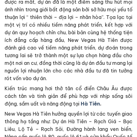
được ra mắt, dự án đã là một điểm sáng thu hút mọi
ánh nhìn trong giới bất động sản bởi sở hữu mọi yếu tố
thuận lợi “ thiên thời – địa lợi – nhân hòa”. Tọa lạc tại
một vị trí có nhiều tiềm năng phát triển, kết hợp với
dự án quy hoạch chỉn chu, bài bản cùng hệ thống tiện
ích đẳng cấp hàng đầu, New Vegas Hà Tiên được
đánh giá cao về tiềm năng phát triển, dự đoán trong
tương lai sẽ trở thành một sự lựa chọn hàng đầu cho
một nơi an cư, đồng thời cũng là dự án đầu tư mang lại
nguồn lợi nhuận lớn cho các nhà đầu tư đã tin tưởng
rót vốn vào dự án.
Kiến trúc mang hơi thở tân cổ điển Châu Âu được
cách tân và tinh giản để phù hợp với nhịp sống sôi
động, sầm uất và năng động tại
Hà Tiên
.
New Vegas Hà Tiên hưởng quyền lợi từ các tuyến giao
thông hạ tầng như: Dự án Hà Tiên – Rạch Giá – Bạc
Liêu, Lộ Tẻ – Rạch Sỏi, Đường hành lang ven biển,
Nâng cấp quốc lộ 80, quốc lộ 61 và cửa khẩu Quốc tế