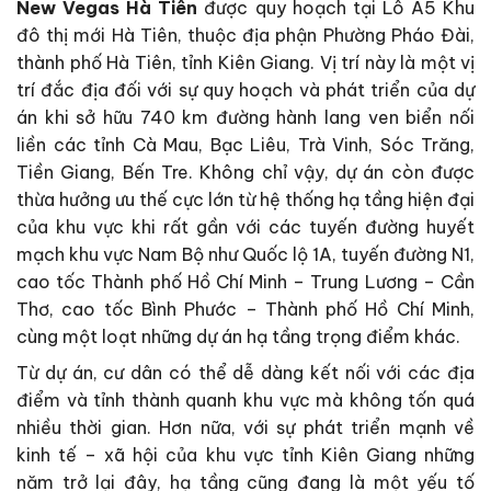
New Vegas Hà Tiên
được quy hoạch tại Lô A5 Khu
đô thị mới Hà Tiên, thuộc địa phận Phường Pháo Đài,
thành phố Hà Tiên, tỉnh Kiên Giang. Vị trí này là một vị
trí đắc địa đối với sự quy hoạch và phát triển của dự
án khi sở hữu 740 km đường hành lang ven biển nối
liền các tỉnh Cà Mau, Bạc Liêu, Trà Vinh, Sóc Trăng,
Tiền Giang, Bến Tre. Không chỉ vậy, dự án còn được
thừa hưởng ưu thế cực lớn từ hệ thống hạ tầng hiện đại
của khu vực khi rất gần với các tuyến đường huyết
mạch khu vực Nam Bộ như Quốc lộ 1A, tuyến đường N1,
cao tốc Thành phố Hồ Chí Minh – Trung Lương – Cần
Thơ, cao tốc Bình Phước – Thành phố Hồ Chí Minh,
cùng một loạt những dự án hạ tầng trọng điểm khác.
Từ dự án, cư dân có thể dễ dàng kết nối với các địa
điểm và tỉnh thành quanh khu vực mà không tốn quá
nhiều thời gian. Hơn nữa, với sự phát triển mạnh về
kinh tế – xã hội của khu vực tỉnh Kiên Giang những
năm trở lại đây, hạ tầng cũng đang là một yếu tố