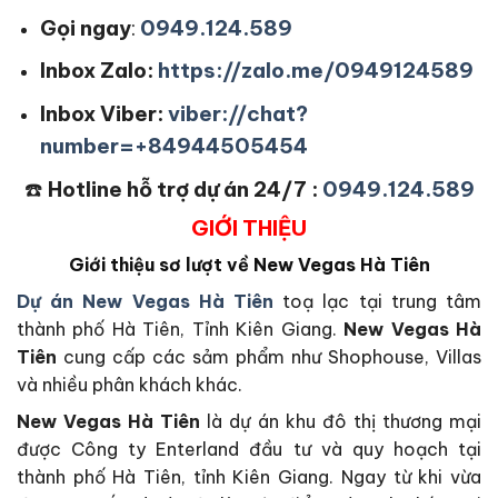
Gọi ngay
:
0949.124.589
Inbox Zalo:
https://zalo.me/0949124589
Inbox Viber:
viber://chat?
number=+84944505454
☎️
Hotline hỗ trợ dự án 24/7 :
0949.124.589
GIỚI THIỆU
Giới thiệu sơ lượt về New Vegas Hà Tiên
Dự án New Vegas Hà Tiên
toạ lạc tại trung tâm
thành phố Hà Tiên, Tỉnh Kiên Giang.
New Vegas Hà
Tiên
cung cấp các sảm phẩm như Shophouse, Villas
và nhiều phân khách khác.
New Vegas Hà Tiên
là dự án khu đô thị thương mại
được Công ty Enterland đầu tư và quy hoạch tại
thành phố Hà Tiên, tỉnh Kiên Giang. Ngay từ khi vừa