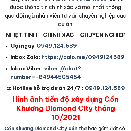
được thông tin chính xác và mới nhất thông
qua đội ngũ nhân viên tư vấn chuyên nghiệp của
dự án.
NHIỆT TÌNH – CHÍNH XÁC – CHUYÊN NGHIỆP
Gọi ngay
:
0949.124.589
Inbox Zalo:
https://zalo.me/0949124589
Inbox Viber:
viber://chat?
number=+84944505454
☎️
Hotline hỗ trợ dự án 24/7 :
0949.124.589
Hình ảnh tiến độ xây dựng Cồn
Khương Diamond City tháng
10/2021
Cồn Khương Diamond City cần thơ
bao gồm đất có