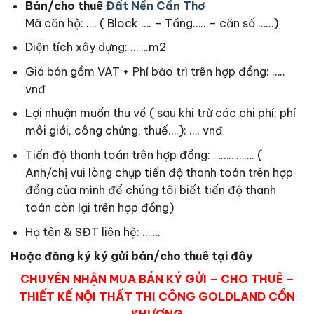
Bán/cho thuê
Đất Nền Cần Thơ
Mã căn hộ: …. ( Block …. – Tầng….. – căn số ……)
Diện tích xây dựng: …….m2
Giá bán gồm VAT + Phí bảo trì trên hợp đồng: …..
vnđ
Lợi nhuận muốn thu về ( sau khi trừ các chi phí: phí
môi giới, công chứng, thuế….): …. vnđ
Tiến độ thanh toán trên hợp đồng: ……………. (
Anh/chị vui lòng chụp tiến độ thanh toán trên hợp
đồng của mình để chúng tôi biết tiến độ thanh
toán còn lại trên hợp đồng)
Họ tên & SĐT liên hệ: …….
Hoặc đăng ký ký gửi bán/cho thuê tại đây
CHUYÊN NHẬN MUA BÁN KÝ GỬI – CHO THUÊ –
THIẾT KẾ NỘI THẤT THI CÔNG GOLDLAND CỒN