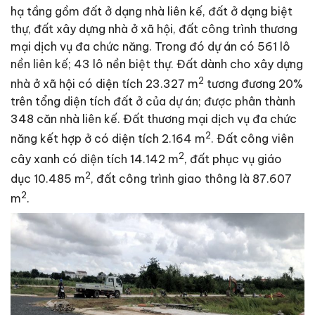
hạ tầng gồm đất ở dạng nhà liên kế, đất ở dạng biệt
thự, đất xây dựng nhà ở xã hội, đất công trình thương
mại dịch vụ đa chức năng. Trong đó dự án có 561 lô
nền liên kế; 43 lô nền biệt thự. Đất dành cho xây dựng
2
nhà ở xã hội có diện tích 23.327 m
tương đương 20%
trên tổng diện tích đất ở của dự án; được phân thành
348 căn nhà liên kế. Đất thương mại dịch vụ đa chức
2
năng kết hợp ở có diện tích 2.164 m
. Đất công viên
2
cây xanh có diện tích 14.142 m
, đất phục vụ giáo
2
dục 10.485 m
, đất công trình giao thông là 87.607
2
m
.