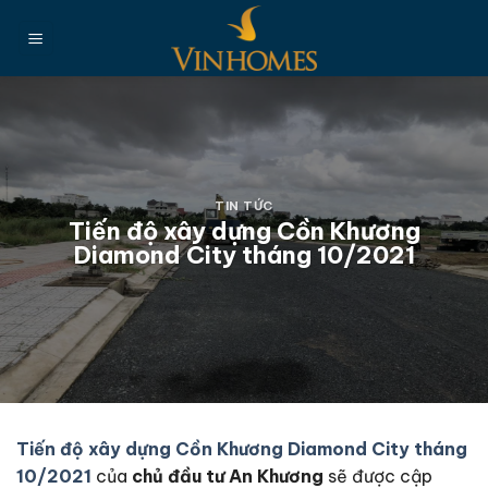
Chuyển
đến
nội
dung
TIN TỨC
Tiến độ xây dựng Cồn Khương
Diamond City tháng 10/2021
Tiến độ xây dựng Cồn Khương Diamond City tháng
10/2021
của
chủ đầu tư An Khương
sẽ được cập