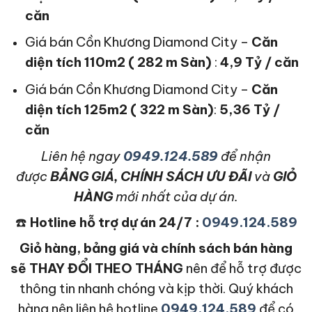
căn
Giá bán Cồn Khương Diamond City –
Căn
diện tích 110m2 ( 282 m Sàn)
:
4,9 Tỷ / căn
Giá bán Cồn Khương Diamond City –
Căn
diện tích 125m2 ( 322 m Sàn)
:
5,36 Tỷ /
căn
L
iên hệ ngay
0949.124.589
để nhận
được
BẢNG GIÁ, CHÍNH SÁCH ƯU ĐÃI
và
GIỎ
HÀNG
mới nhất của dự án.
☎️
Hotline hỗ trợ dự án 24/7 :
0949.124.589
Giỏ hàng, bảng giá và chính sách bán hàng
sẽ THAY ĐỔI THEO THÁNG
nên để hỗ trợ được
thông tin nhanh chóng và kịp thời. Quý khách
hàng nên liên hệ hotline
0949.124.589
để có