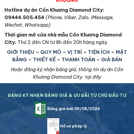
KHƯƠNG
Hotline dự án Cồn Khương Diamond City:
09444.505.454
(Phone, Viber, Zalo, iMessage,
Wechat, Whatsapp)
Thời gian mở cửa nhà mẫu Cồn Khương Diamond
City
:
Thứ 2 đến CN từ 8h đến 20h hàng ngày.
GIỚI THIỆU
–
QUY MÔ
–
VỊ TRÍ
–
TIỆN ÍCH
–
MẶT
BẰNG
–
THIẾT KẾ
–
THANH TOÁN
–
GIÁ BÁN
Hoặc đăng ký nhận bảng giá, thông tin dự án Cồn
Khương Diamond City tại đây
ĐĂNG KÝ NHẬN BẢNG GIÁ & ƯU ĐÃI TỪ CHỦ ĐẦU TƯ
Bảng giá mới 09/08/2026
Hồ sơ pháp lý