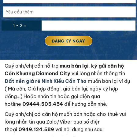
1 + 2 =
Quý anh/chị cần hỗ trợ
mua bán lại, ký gửi căn hộ
Cồn Khương Diamond City
vui lòng nhắn thông tin
Đất nền giá rẻ Ninh Kiều Cần Thơ
muốn bán lại ví dụ
( Mã căn, Giá hợp đồng , giá bán lại, ngày ký hợp
đồng…) Hoặc nhắn tin hoặc gọi điện qua
hotline
09444.505.454
để hướng dẫn nhé.
Quý anh/chị có căn hộ muốn bán hoặc cho thuê vui
lòng nhắn tin qua Zalo/Viber qua số điện
thoại
0949.124.589
với nội dung như sau: