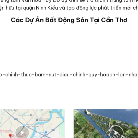
ện hữu tại quận Ninh Kiều và tạo động lực phát triển mới 
Các Dự Án Bất Động Sản Tại Cần Thơ
-tho-chinh-thuc-bam-nut-dieu-chinh-quy-hoach-lon-nh