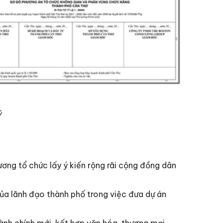
ỷ
ương tổ chức lấy ý kiến rộng rãi cộng đồng dân
ủa lãnh đạo thành phố trong việc đưa dự án
ành chính mới, kết hợp văn hóa, thương mại,