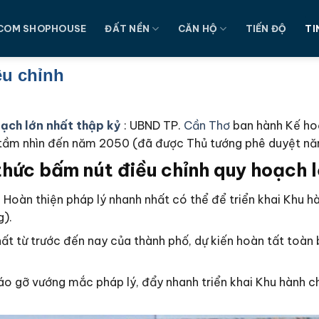
COM SHOPHOUSE
ĐẤT NỀN
CĂN HỘ
TIẾN ĐỘ
TI
ều chỉnh
oạch lớn nhất thập kỷ
: UBND TP.
Cần Thơ
ban hành Kế ho
tầm nhìn đến năm 2050 (đã được Thủ tướng phê duyệt nă
thức bấm nút điều chỉnh quy hoạch l
: Hoàn thiện pháp lý nhanh nhất có thể để triển khai Khu 
g).
hất từ trước đến nay của thành phố, dự kiến hoàn tất toà
háo gỡ vướng mắc pháp lý, đẩy nhanh triển khai Khu hành 