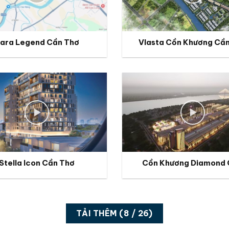
ara Legend Cần Thơ
Vlasta Cồn Khương Cầ
Stella Icon Cần Thơ
Cồn Khương Diamond 
TẢI THÊM
(
8
/ 26)