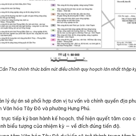
Cần Thơ chính thức bấm nút điều chỉnh quy hoạch lớn nhất thập k
 lý dự án sẽ phối hợp đơn vị tư vấn và chính quyền địa ph
âm Văn hóa Tây Đô và phường Hưng Phú.
rực tiếp ký ban hành kế hoạch, thể hiện quyết tâm cao c
ình biểu tượng của nhiệm kỳ — về đích đúng tiến độ.
rung tâm Văn hóa Tây Đô dự kiến sẽ trở thành trung tâm h