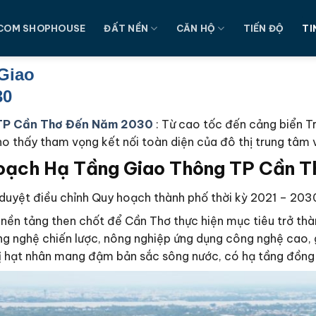
COM SHOPHOUSE
ĐẤT NỀN
CĂN HỘ
TIẾN ĐỘ
TI
Giao
30
TP Cần Thơ Đến Năm 2030
: Từ cao tốc đến cảng biển T
 thấy tham vọng kết nối toàn diện của đô thị trung tâm
oạch Hạ Tầng Giao Thông TP Cần 
duyệt điều chỉnh Quy hoạch thành phố thời kỳ 2021 – 203
nền tảng then chốt để Cần Thơ thực hiện mục tiêu trở thàn
công nghệ chiến lược, nông nghiệp ứng dụng công nghệ cao,
ị
hạt nhân mang đậm bản sắc sông nước, có hạ tầng đồng bộ 