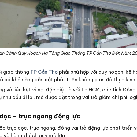
àn Cảnh Quy Hoạch Hạ Tầng Giao Thông TP Cần Thơ Đến Năm 2
ới giao thông
TP Cần Thơ
phải phù hợp với quy hoạch, kế h
và có khả năng dẫn dắt phát triển không gian đô thị – kinh 
ùng và liên kết vùng, đặc biệt là với TP.HCM, các tỉnh Đồ
 nhu cầu đi lại, mà được đặt trong vai trò giảm chi phí lo
 dọc – trục ngang động lực
ốc trục dọc, trục ngang, đóng vai trò động lực phát triển 
hóa và hành khách quy mô lớn.