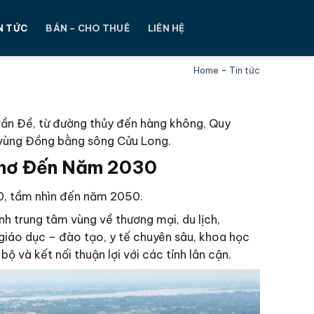
N TỨC
BÁN – CHO THUÊ
LIÊN HỆ
Home
-
Tin tức
rần Đề, từ đường thủy đến hàng không, Quy
 vùng Đồng bằng sông Cửu Long.
Thơ Đến Năm 2030
0, tầm nhìn đến năm 2050.
h trung tâm vùng về thương mại, du lịch,
 giáo dục – đào tạo, y tế chuyên sâu, khoa học
và kết nối thuận lợi với các tỉnh lân cận.