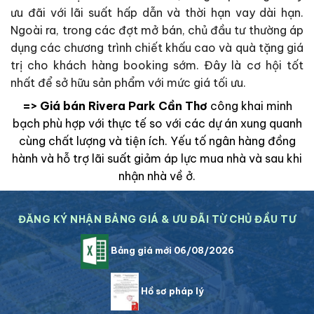
ưu đãi với lãi suất hấp dẫn và thời hạn vay dài hạn.
Ngoài ra, trong các đợt mở bán, chủ đầu tư thường áp
dụng các chương trình chiết khấu cao và quà tặng giá
trị cho khách hàng booking sớm. Đây là cơ hội tốt
nhất để sở hữu sản phẩm với mức giá tối ưu.
=> Giá bán Rivera Park Cần Thơ
công khai minh
bạch phù hợp với thực tế so với các dự án xung quanh
cùng chất lượng và tiện ích. Yếu tố ngân hàng đồng
hành và hỗ trợ lãi suất giảm áp lực mua nhà và sau khi
nhận nhà về ở.
ĐĂNG KÝ NHẬN BẢNG GIÁ & ƯU ĐÃI TỪ CHỦ ĐẦU TƯ
Bảng giá mới 06/08/2026
Hồ sơ pháp lý