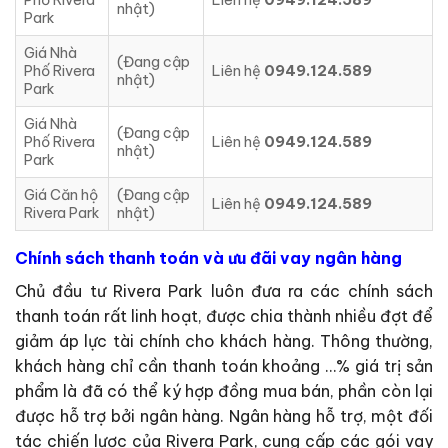
nhật)
Park
Giá Nhà
(Đang cập
Phố Rivera
Liên hệ
0949.124.589
nhật)
Park
Giá Nhà
(Đang cập
Phố Rivera
Liên hệ
0949.124.589
nhật)
Park
Giá Căn hộ
(Đang cập
Liên hệ
0949.124.589
Rivera Park
nhật)
Chính sách thanh toán và ưu đãi vay ngân hàng
Chủ đầu tư Rivera Park luôn đưa ra các chính sách
thanh toán rất linh hoạt, được chia thành nhiều đợt để
giảm áp lực tài chính cho khách hàng. Thông thường,
khách hàng chỉ cần thanh toán khoảng …% giá trị sản
phẩm là đã có thể ký hợp đồng mua bán, phần còn lại
được hỗ trợ bởi ngân hàng. Ngân hàng hỗ trợ, một đối
tác chiến lược của Rivera Park, cung cấp các gói vay