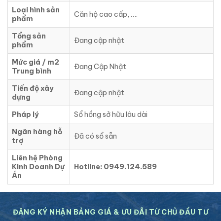
Loại hình sản
Căn hộ cao cấp, ….
phẩm
Tổng sản
Đang cập nhật
phẩm
Mức giá / m2
Đang Cập Nhật
Trung bình
Tiến độ xây
Đang cập nhật
dựng
Pháp lý
Sổ hồng sở hữu lâu dài
Ngân hàng hỗ
Đã có sổ sẵn
trợ
Liên hệ Phòng
Kinh Doanh Dự
Hotline: 0949.124.589
Án
ĐĂNG KÝ NHẬN BẢNG GIÁ & ƯU ĐÃI TỪ CHỦ ĐẦU TƯ