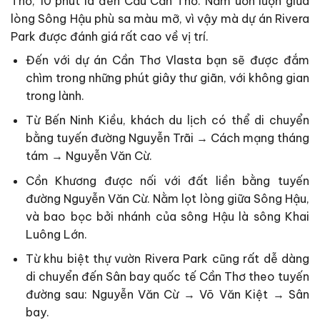
Thơ, 10 phút là đến Cầu Cần Thơ. Nằm uốn lượn giữa
lòng Sông Hậu phù sa màu mỡ, vì vậy mà dự án Rivera
Park được đánh giá rất cao về vị trí.
Đến với dự án Cần Thơ Vlasta bạn sẽ được đắm
chìm trong những phút giây thư giãn, với không gian
trong lành.
Từ Bến Ninh Kiều, khách du lịch có thể di chuyển
bằng tuyến đường Nguyễn Trãi → Cách mạng tháng
tám → Nguyễn Văn Cừ.
Cồn Khương được nối với đất liền bằng tuyến
đường Nguyễn Văn Cừ. Nằm lọt lòng giữa Sông Hậu,
và bao bọc bởi nhánh của sông Hậu là sông Khai
Luông Lớn.
Từ khu biệt thự vườn Rivera Park cũng rất dễ dàng
di chuyển đến Sân bay quốc tế Cần Thơ theo tuyến
đường sau: Nguyễn Văn Cừ → Võ Văn Kiệt → Sân
bay.