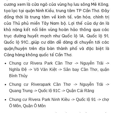
cương xem là cửa ngõ của vùng hạ lưu sông Mê Kông,
tọa lạc tại quận Ninh Kiều, trung tâm TP Cần Thơ. Đây
đồng thời là trung tâm về kinh tế, văn hóa, chính trị
của Thủ phủ miền Tây Nam bộ. Lợi thế của dự án là
khả năng kết nối liên vùng hoàn hảo thông qua các
trục đường huyết mạch như Quốc lộ 1A, Quốc lộ 91,
Quốc lộ 91C…giúp cư dân dễ dàng di chuyển tới các
quận/huyện trên địa bàn thành phố và đặc biệt là
Cảng hàng không quốc tế Cần Thơ.
Chung cư Rivera Park Cần Thơ -> Nguyễn Trãi ->
Nghĩa Đệ -> Võ Văn Kiệt -> Sân bay Cần Thơ, quận
Bình Thủy
Chung cư Riverapark Cần Thơ -> Nguyễn Trãi ->
Quang Trung -> Quốc lộ 91C -> Quận Cái Răng
Chung cư Rivera Park Ninh Kiều -> Quốc lộ 91 -> chợ
Ô Môn, Quận Ô Môn