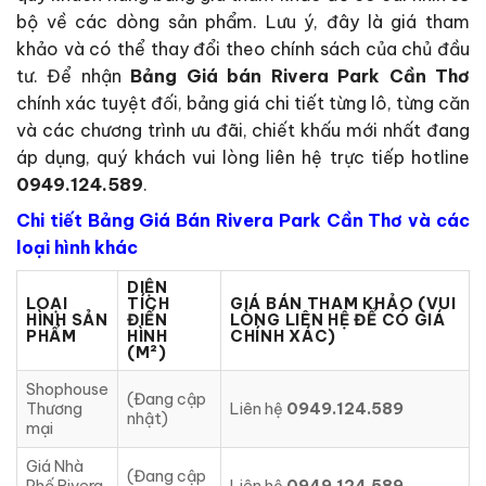
bộ về các dòng sản phẩm. Lưu ý, đây là giá tham
khảo và có thể thay đổi theo chính sách của chủ đầu
tư. Để nhận
Bảng Giá bán Rivera Park Cần Thơ
chính xác tuyệt đối, bảng giá chi tiết từng lô, từng căn
và các chương trình ưu đãi, chiết khấu mới nhất đang
áp dụng, quý khách vui lòng liên hệ trực tiếp hotline
0949.124.589
.
Chi tiết Bảng Giá Bán Rivera Park Cần Thơ và các
loại hình khác
DIỆN
LOẠI
TÍCH
GIÁ BÁN THAM KHẢO (VUI
HÌNH SẢN
ĐIỂN
LÒNG LIÊN HỆ ĐỂ CÓ GIÁ
PHẨM
HÌNH
CHÍNH XÁC)
(M²)
Shophouse
(Đang cập
Thương
Liên hệ
0949.124.589
nhật)
mại
Giá Nhà
(Đang cập
Phố Rivera
Liên hệ
0949.124.589