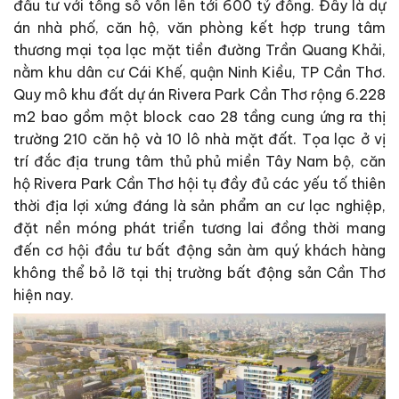
đầu tư với tổng số vốn lên tới 600 tỷ đồng. Đây là dự
án nhà phố, căn hộ, văn phòng kết hợp trung tâm
thương mại tọa lạc mặt tiền đường Trần Quang Khải,
nằm khu dân cư Cái Khế, quận Ninh Kiều, TP Cần Thơ.
Quy mô khu đất dự án Rivera Park Cần Thơ rộng 6.228
m2 bao gồm một block cao 28 tầng cung ứng ra thị
trường 210 căn hộ và 10 lô nhà mặt đất. Tọa lạc ở vị
trí đắc địa trung tâm thủ phủ miền Tây Nam bộ, căn
hộ Rivera Park Cần Thơ hội tụ đầy đủ các yếu tố thiên
thời địa lợi xứng đáng là sản phẩm an cư lạc nghiệp,
đặt nền móng phát triển tương lai đồng thời mang
đến cơ hội đầu tư bất động sản àm quý khách hàng
không thể bỏ lỡ tại thị trường bất động sản Cần Thơ
hiện nay.