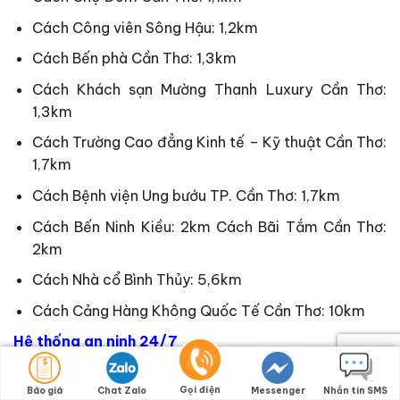
Cách Công viên Sông Hậu: 1,2km
Cách Bến phà Cần Thơ: 1,3km
Cách Khách sạn Mường Thanh Luxury Cần Thơ:
1,3km
Cách Trường Cao đẳng Kinh tế – Kỹ thuật Cần Thơ:
1,7km
Cách Bệnh viện Ung bướu TP. Cần Thơ: 1,7km
Cách Bến Ninh Kiều: 2km Cách Bãi Tắm Cần Thơ:
2km
Cách Nhà cổ Bình Thủy: 5,6km
Cách Cảng Hàng Không Quốc Tế Cần Thơ: 10km
Hệ thống an ninh 24/7
Toàn bộ khu đô thị được vận hành với hệ thống an
Gọi điện
ninh đa lớp, bao gồm chốt gác tại các cổng ra vào,
Báo giá
Chat Zalo
Messenger
Nhắn tin SMS