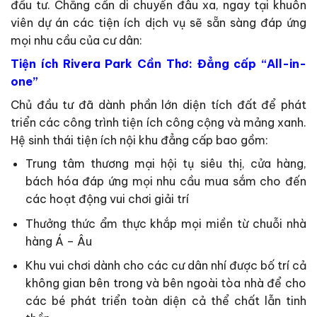
đầu tư. Chẳng cần di chuyển đâu xa, ngay tại khuôn
viên dự án các tiện ích dịch vụ sẽ sẵn sàng đáp ứng
mọi nhu cầu của cư dân:
Tiện ích Rivera Park Cần Thơ: Đẳng cấp “All-in-
one”
Chủ đầu tư đã dành phần lớn diện tích đất để phát
triển các công trình tiện ích công cộng và mảng xanh.
Hệ sinh thái tiện ích nội khu đẳng cấp bao gồm:
Trung tâm thương mại hội tụ siêu thị, cửa hàng,
bách hóa đáp ứng mọi nhu cầu mua sắm cho đến
các hoạt động vui chơi giải trí
Thưởng thức ẩm thực khắp mọi miền từ chuỗi nhà
hàng Á – Âu
Khu vui chơi dành cho các cư dân nhí được bố trí cả
không gian bên trong và bên ngoài tòa nhà để cho
các bé phát triển toàn diện cả thể chất lẫn tinh