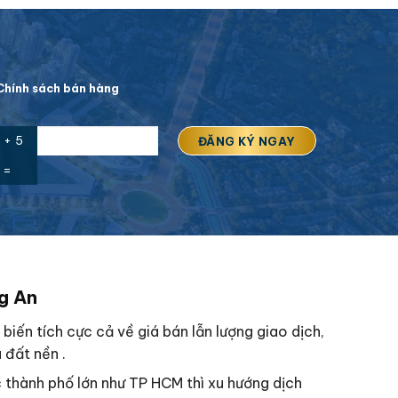
hính sách bán hàng
 + 5
=
ng An
iến tích cực cả về giá bán lẫn lượng giao dịch,
 đất nền .
c thành phố lớn như TP HCM thì xu hướng dịch