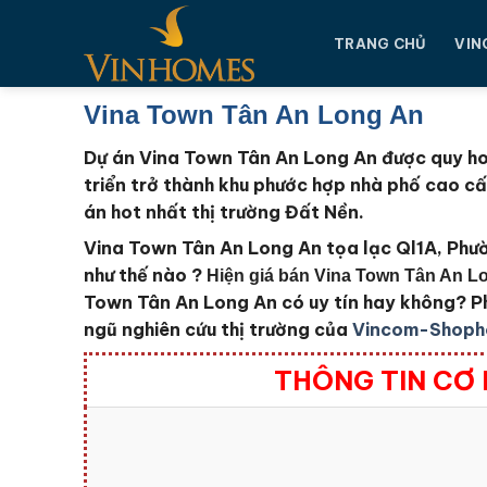
Chuyển
đến
TRANG CHỦ
VIN
nội
dung
Vina Town Tân An Long An
Dự án Vina Town Tân An Long An được quy hoạ
triển trở thành khu phước hợp nhà phố cao c
án hot nhất thị trường Đất Nền.
Vina Town Tân An Long An tọa lạc Ql1A, Phư
như thế nào ?
Hiện giá bán Vina Town Tân An Lo
Town Tân An Long An
có uy tín hay không?
P
ngũ nghiên cứu thị trường của
Vincom-Shoph
THÔNG TIN CƠ 