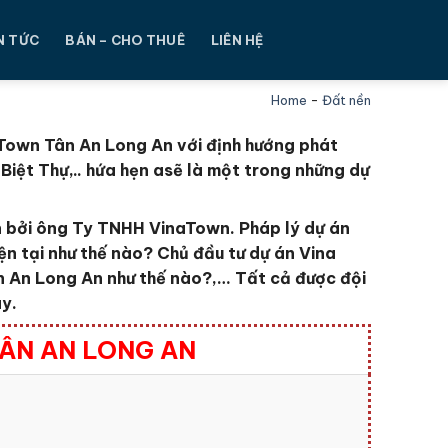
N TỨC
BÁN – CHO THUÊ
LIÊN HỆ
Home
-
Đất nền
 Town Tân An Long An với định hướng phát
iệt Thự,.. hứa hẹn asẽ là một trong những dự
n bởi ông Ty TNHH VinaTown
. Pháp lý dự án
iện tại như thế nào?
Chủ đầu tư dự án Vina
ân An Long An
như thế nào?,… Tất cả được đội
ây.
TÂN AN LONG AN