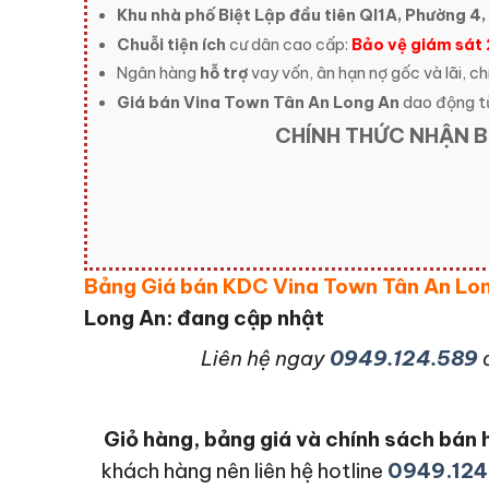
Khu nhà phố Biệt Lập đầu tiên Ql1A, Phường 4
Chuỗi tiện ích
cư dân cao cấp:
Bảo vệ giám sát
Ngân hàng
hỗ trợ
vay vốn, ân hạn nợ gốc và lãi, ch
Giá bán Vina Town Tân An Long An
dao động t
CHÍNH THỨC NHẬN B
Bảng Giá bán KDC Vina Town Tân An Lo
Long An: đang cập nhật
L
iên hệ ngay
0949.124.589
Giỏ hàng, bảng giá và chính sách bá
khách hàng nên liên hệ hotline
0949.124