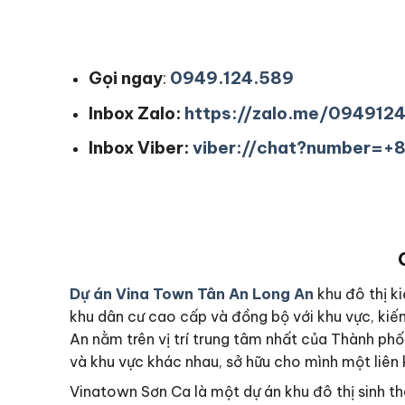
Gọi ngay
:
0949.124.589
Inbox Zalo:
https://zalo.me/094912
Inbox Viber:
viber://chat?number=
Dự án Vina Town Tân An Long An
khu đô thị k
khu dân cư cao cấp và đồng bộ với khu vực, kiế
An nằm trên vị trí trung tâm nhất của Thành ph
và khu vực khác nhau, sở hữu cho mình một liên
Vinatown Sơn Ca là một dự án khu đô thị sinh t