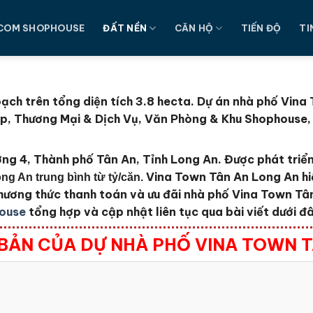
COM SHOPHOUSE
ĐẤT NỀN
CĂN HỘ
TIẾN ĐỘ
TI
ch trên tổng diện tích 3.8 hecta
. Dự án nhà phố Vina
ấp, Thương Mại & Dịch Vụ, Văn Phòng & Khu Shophouse, B
ờng 4, Thành phố Tân An, Tỉnh Long An.
Được phát triể
Vina Town Tân An Long An
h
ng An trung bình từ tỷ/căn.
hương thức thanh toán và ưu đãi nhà phố Vina Town T
ouse
tổng hợp và cập nhật liên tục qua bài viết dưới đ
BẢN CỦA DỰ NHÀ PHỐ VINA TOWN 