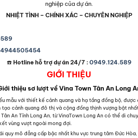
nghiệp của dự án.
NHIỆT TÌNH – CHÍNH XÁC – CHUYÊN NGHIỆP
4589
+84944505454
☎️
Hotline hỗ trợ dự án 24/7 :
0949.124.589
GIỚI THIỆU
Giới thiệu sơ lượt về Vina Town Tân An Long A
iểu mẫu với thiết kế cảnh quang và hạ tầng đồng bộ, được 
n tạo cảnh quang đô thị và cộng đồng thịnh vượng bật nhấ
ố Tân An Tỉnh Long An, từ VinaTown Long An có thể di chuy
 kết vùng vượt ngoài mong đợi.
hái quy mô đẳng cấp bậc nhất khu vực trung tâm Đức Hòa, 