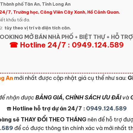
, Thành phố Tân An, Tỉnh Long An
 24/7, Trường học, Công Viên Cây Xanh, Hồ Cảnh Quan.
iết khấu tối đa.
ừ:
tùy theo vị trí và diện tích căn.
OOKING MỞ BÁN NHÀ PHỐ + BIỆT THỰ + HỖ TRỢ
☎ Hotline 24/7 : 0949.124.589
ng An
mới nhất được cập nhật giá cụ thể như sau:
G
để nhận được
BẢNG GIÁ, CHÍNH SÁCH ƯU ĐÃI
và
G
☎️
Hotline hỗ trợ dự án 24/7 :
0949.124.589
n hàng sẽ THAY ĐỔI THEO THÁNG
nên để hỗ trợ đượ
.589
để có được thông tin chính xác và mới nhất t