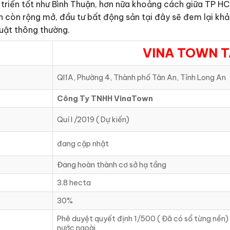
triển tốt như Bình Thuận, hơn nữa khoảng cách giữa TP HCM
 còn rộng mở, đầu tư bất động sản tại đây sẽ đem lại khả
luật thông thường.
VINA TOWN T
Ql1A, Phường 4, Thành phố Tân An, Tỉnh Long An
Công Ty TNHH VinaTown
Quí I /2019 ( Dự kiến)
đang cập nhật
Đang hoàn thành cơ sở hạ tầng
3.8 hecta
30%
Phê duyệt quyết định 1/500 ( Đã có sổ từng nền) 
nước ngoài