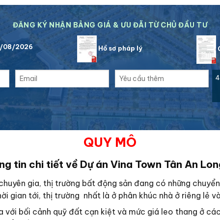
ĐĂNG KÝ NHẬN BẢNG GIÁ & ƯU ĐÃI TỪ CHỦ ĐẦU TƯ
6/08/2026
Hồ sơ pháp lý
C
4
QUY MÔ
g tin chi tiết về Dự án Vina Town Tân An Lo
huyên gia, thị trường bất động sản đang có những chuyển b
i gian tới, thị trường nhất là ở phân khúc nhà ở riêng lẻ và
ra với bối cảnh quỹ đất cạn kiệt và mức giá leo thang ở cá